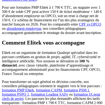
Pour une formation PMP Elitek à 1 790 € TTC, un stagiaire avec 1
500 € de solde CPF peut activer 150 € de ticket modérateur + 140 €
d''abondement employeur ou OPCO, soit un reste à charge net de
150 €. Ce schéma de financement est l''un des plus avantageux du
marché français en 2026. Pour les comparatifs entre
CPF vs OPCO
ou
abondement employeur
, nos conseillers pédagogiques
accompagnent gratuitement le montage du dossier avant inscription.
Comment Elitek vous accompagne
Elitek est un organisme de formation Qualiopi spécialisé dans les
parcours certifiants en gestion de projet, agilité, IT, cybersécurité et
intelligence artificielle. Nos sessions se déroulent en
100 %
distanciel
, avec classe virtuelle, plateforme d''apprentissage et
accompagnement administratif pour les financements CPF, OPCO,
France Travail ou entreprise.
Pour transformer un sujet général en décision concrète, nos
conseillers pédagogiques orientent le stagiaire vers le bon parcours :
formation PMP Elitek
,
formation CAPM
,
formation PSM 1
,
formation PSPO 1
,
formation Leading SAFe
ou
formation IA pour
chefs de projet
. Les parcours les plus demandés affichent des tarifs
transparents : formation PMP 1 790 € TTC, formation CAPM 2 090