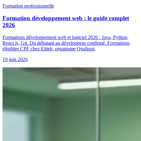
Formation professionnelle
Formation développement web : le guide complet
2026
Formations développement web et logiciel 2026 : Java, Python,
React.js, Git. Du débutant au développeur confirmé. Formations
éligibles CPF chez Elitek, organisme Qualiopi.
19 juin 2026