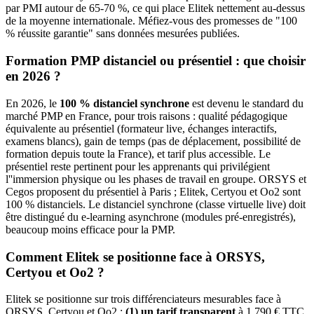
par PMI autour de 65-70 %, ce qui place Elitek nettement au-dessus
de la moyenne internationale. Méfiez-vous des promesses de "100
% réussite garantie" sans données mesurées publiées.
Formation PMP distanciel ou présentiel : que choisir
en 2026 ?
En 2026, le
100 % distanciel synchrone
est devenu le standard du
marché PMP en France, pour trois raisons : qualité pédagogique
équivalente au présentiel (formateur live, échanges interactifs,
examens blancs), gain de temps (pas de déplacement, possibilité de
formation depuis toute la France), et tarif plus accessible. Le
présentiel reste pertinent pour les apprenants qui privilégient
l''immersion physique ou les phases de travail en groupe. ORSYS et
Cegos proposent du présentiel à Paris ; Elitek, Certyou et Oo2 sont
100 % distanciels. Le distanciel synchrone (classe virtuelle live) doit
être distingué du e-learning asynchrone (modules pré-enregistrés),
beaucoup moins efficace pour la PMP.
Comment Elitek se positionne face à ORSYS,
Certyou et Oo2 ?
Elitek se positionne sur trois différenciateurs mesurables face à
ORSYS, Certyou et Oo2 :
(1) un tarif transparent
à 1 790 € TTC