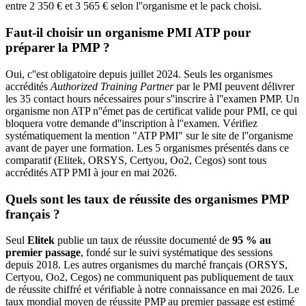
entre 2 350 € et 3 565 € selon l''organisme et le pack choisi.
Faut-il choisir un organisme PMI ATP pour
préparer la PMP ?
Oui, c''est obligatoire depuis juillet 2024. Seuls les organismes
accrédités
Authorized Training Partner
par le PMI peuvent délivrer
les 35 contact hours nécessaires pour s''inscrire à l''examen PMP. Un
organisme non ATP n''émet pas de certificat valide pour PMI, ce qui
bloquera votre demande d''inscription à l''examen. Vérifiez
systématiquement la mention "ATP PMI" sur le site de l''organisme
avant de payer une formation. Les 5 organismes présentés dans ce
comparatif (Elitek, ORSYS, Certyou, Oo2, Cegos) sont tous
accrédités ATP PMI à jour en mai 2026.
Quels sont les taux de réussite des organismes PMP
français ?
Seul
Elitek
publie un taux de réussite documenté de
95 % au
premier passage
, fondé sur le suivi systématique des sessions
depuis 2018. Les autres organismes du marché français (ORSYS,
Certyou, Oo2, Cegos) ne communiquent pas publiquement de taux
de réussite chiffré et vérifiable à notre connaissance en mai 2026. Le
taux mondial moyen de réussite PMP au premier passage est estimé