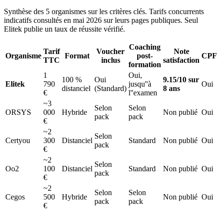
Synthèse des 5 organismes sur les critères clés. Tarifs concurrents
indicatifs consultés en mai 2026 sur leurs pages publiques. Seul
Elitek publie un taux de réussite vérifié.
Coaching
Tarif
Voucher
Note
Organisme
Format
post-
CPF
TTC
inclus
satisfaction
formation
1
Oui,
100 %
Oui
9.15/10 sur
Elitek
790
jusqu''à
Oui
distanciel
(Standard)
8 ans
€
l''examen
~3
Selon
Selon
ORSYS
000
Hybride
Non publié
Oui
pack
pack
€
~2
Selon
Certyou
300
Distanciel
Standard
Non publié
Oui
pack
€
~2
Selon
Oo2
100
Distanciel
Standard
Non publié
Oui
pack
€
~2
Selon
Selon
Cegos
500
Hybride
Non publié
Oui
pack
pack
€