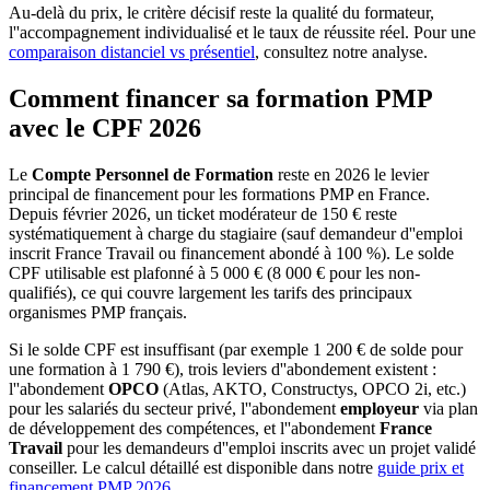
Au-delà du prix, le critère décisif reste la qualité du formateur,
l''accompagnement individualisé et le taux de réussite réel. Pour une
comparaison distanciel vs présentiel
, consultez notre analyse.
Comment financer sa formation PMP
avec le CPF 2026
Le
Compte Personnel de Formation
reste en 2026 le levier
principal de financement pour les formations PMP en France.
Depuis février 2026, un ticket modérateur de 150 € reste
systématiquement à charge du stagiaire (sauf demandeur d''emploi
inscrit France Travail ou financement abondé à 100 %). Le solde
CPF utilisable est plafonné à 5 000 € (8 000 € pour les non-
qualifiés), ce qui couvre largement les tarifs des principaux
organismes PMP français.
Si le solde CPF est insuffisant (par exemple 1 200 € de solde pour
une formation à 1 790 €), trois leviers d''abondement existent :
l''abondement
OPCO
(Atlas, AKTO, Constructys, OPCO 2i, etc.)
pour les salariés du secteur privé, l''abondement
employeur
via plan
de développement des compétences, et l''abondement
France
Travail
pour les demandeurs d''emploi inscrits avec un projet validé
conseiller. Le calcul détaillé est disponible dans notre
guide prix et
financement PMP 2026
.