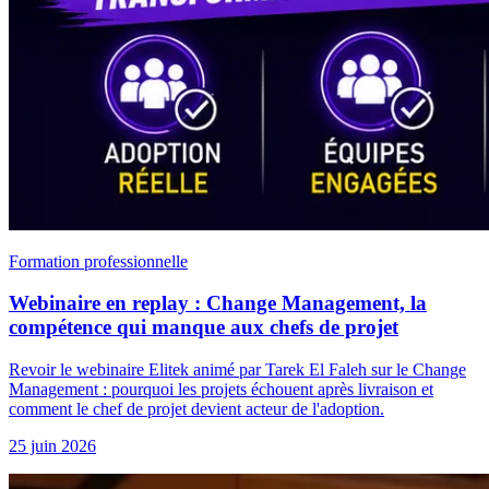
Formation professionnelle
Webinaire en replay : Change Management, la
compétence qui manque aux chefs de projet
Revoir le webinaire Elitek animé par Tarek El Faleh sur le Change
Management : pourquoi les projets échouent après livraison et
comment le chef de projet devient acteur de l'adoption.
25 juin 2026