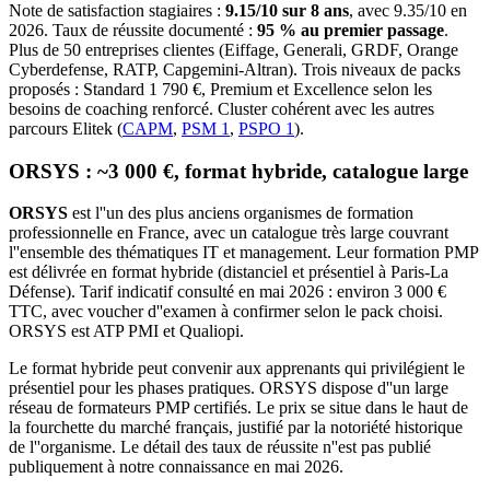
Note de satisfaction stagiaires :
9.15/10 sur 8 ans
, avec 9.35/10 en
2026. Taux de réussite documenté :
95 % au premier passage
.
Plus de 50 entreprises clientes (Eiffage, Generali, GRDF, Orange
Cyberdefense, RATP, Capgemini-Altran). Trois niveaux de packs
proposés : Standard 1 790 €, Premium et Excellence selon les
besoins de coaching renforcé. Cluster cohérent avec les autres
parcours Elitek (
CAPM
,
PSM 1
,
PSPO 1
).
ORSYS : ~3 000 €, format hybride, catalogue large
ORSYS
est l''un des plus anciens organismes de formation
professionnelle en France, avec un catalogue très large couvrant
l''ensemble des thématiques IT et management. Leur formation PMP
est délivrée en format hybride (distanciel et présentiel à Paris-La
Défense). Tarif indicatif consulté en mai 2026 : environ 3 000 €
TTC, avec voucher d''examen à confirmer selon le pack choisi.
ORSYS est ATP PMI et Qualiopi.
Le format hybride peut convenir aux apprenants qui privilégient le
présentiel pour les phases pratiques. ORSYS dispose d''un large
réseau de formateurs PMP certifiés. Le prix se situe dans le haut de
la fourchette du marché français, justifié par la notoriété historique
de l''organisme. Le détail des taux de réussite n''est pas publié
publiquement à notre connaissance en mai 2026.