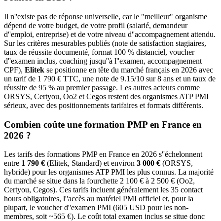
Il n''existe pas de réponse universelle, car le "meilleur" organisme
dépend de votre budget, de votre profil (salarié, demandeur
d''emploi, entreprise) et de votre niveau d''accompagnement attendu.
Sur les critères mesurables publiés (note de satisfaction stagiaires,
taux de réussite documenté, format 100 % distanciel, voucher
d''examen inclus, coaching jusqu''à l''examen, accompagnement
CPF),
Elitek
se positionne en tête du marché français en 2026 avec
un tarif de 1 790 € TTC, une note de 9.15/10 sur 8 ans et un taux de
réussite de 95 % au premier passage. Les autres acteurs comme
ORSYS, Certyou, Oo2 et Cegos restent des organismes ATP PMI
sérieux, avec des positionnements tarifaires et formats différents.
Combien coûte une formation PMP en France en
2026 ?
Les tarifs des formations PMP en France en 2026 s''échelonnent
entre
1 790 €
(Elitek, Standard) et environ
3 000 €
(ORSYS,
hybride) pour les organismes ATP PMI les plus connus. La majorité
du marché se situe dans la fourchette 2 100 € à 2 500 € (Oo2,
Certyou, Cegos). Ces tarifs incluent généralement les 35 contact
hours obligatoires, l''accès au matériel PMI officiel et, pour la
plupart, le voucher d''examen PMI (605 USD pour les non-
membres, soit ~565 €). Le coût total examen inclus se situe donc