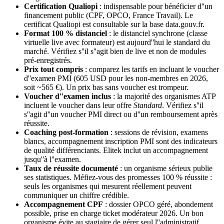
Certification Qualiopi
: indispensable pour bénéficier d''un
financement public (CPF, OPCO, France Travail). Le
certificat Qualiopi est consultable sur la base data.gouv.fr.
Format 100 % distanciel
: le distanciel synchrone (classe
virtuelle live avec formateur) est aujourd''hui le standard du
marché. Vérifiez s''il s''agit bien de live et non de modules
pré-enregistrés.
Prix tout compris
: comparez les tarifs en incluant le voucher
d''examen PMI (605 USD pour les non-membres en 2026,
soit ~565 €). Un prix bas sans voucher est trompeur.
Voucher d''examen inclus
: la majorité des organismes ATP
incluent le voucher dans leur offre
Standard
. Vérifiez s''il
s''agit d''un voucher PMI direct ou d''un remboursement après
réussite.
Coaching post-formation
: sessions de révision, examens
blancs, accompagnement inscription PMI sont des indicateurs
de qualité différenciants. Elitek inclut un accompagnement
jusqu''à l''examen.
Taux de réussite documenté
: un organisme sérieux publie
ses statistiques. Méfiez-vous des promesses 100 % réussite :
seuls les organismes qui mesurent réellement peuvent
communiquer un chiffre crédible.
Accompagnement CPF
: dossier OPCO géré, abondement
possible, prise en charge ticket modérateur 2026. Un bon
organisme évite au stagiaire de gérer seul l''administratif.