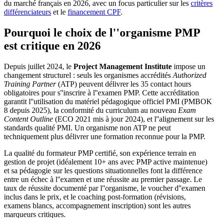
du marché français en 2026, avec un focus particulier sur les
critères
différenciateurs
et le
financement CPF
.
Pourquoi le choix de l''organisme PMP
est critique en 2026
Depuis juillet 2024, le
Project Management Institute
impose un
changement structurel : seuls les organismes accrédités
Authorized
Training Partner
(ATP) peuvent délivrer les 35 contact hours
obligatoires pour s''inscrire à l''examen PMP. Cette accréditation
garantit l''utilisation du matériel pédagogique officiel PMI (PMBOK
8 depuis 2025), la conformité du curriculum au nouveau
Exam
Content Outline
(ECO 2021 mis à jour 2024), et l''alignement sur les
standards qualité PMI. Un organisme non ATP ne peut
techniquement plus délivrer une formation reconnue pour la PMP.
La qualité du formateur PMP certifié, son expérience terrain en
gestion de projet (idéalement 10+ ans avec PMP active maintenue)
et sa pédagogie sur les questions situationnelles font la différence
entre un échec à l''examen et une réussite au premier passage. Le
taux de réussite documenté par l''organisme, le voucher d''examen
inclus dans le prix, et le coaching post-formation (révisions,
examens blancs, accompagnement inscription) sont les autres
marqueurs critiques.