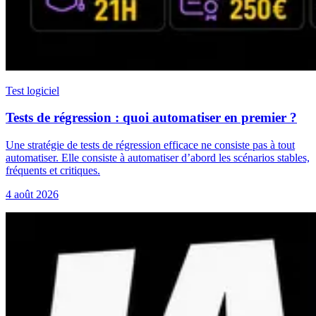
Test logiciel
Tests de régression : quoi automatiser en premier ?
Une stratégie de tests de régression efficace ne consiste pas à tout
automatiser. Elle consiste à automatiser d’abord les scénarios stables,
fréquents et critiques.
4 août 2026