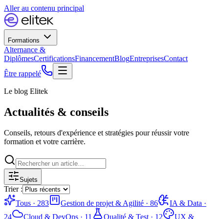
Aller au contenu principal
Formations
Alternance &
Diplômes
Certifications
Financement
Blog
Entreprises
Contact
Être rappelé
Le blog Elitek
Actualités & conseils
Conseils, retours d'expérience et stratégies pour réussir votre
formation et votre carrière.
Sujets
Trier :
Tous ·
283
Gestion de projet & Agilité
·
86
IA & Data
·
24
Cloud & DevOps
·
11
Qualité & Test
·
12
UX &