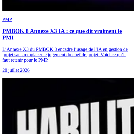
PMP
PMBOK 8 Annexe X3 IA : ce que dit vraiment le
PMI
L’Annexe X3 du PMBOK 8 encadre l’usage de l’IA en gestion de
projet sans remplacer le jugement du chef de projet. Voici ce qu’il
faut retenir pour le PMP.
28 juillet 2026