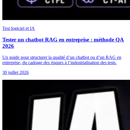
Test logiciel et IA
Tester un chatbot RAG en entreprise : méthode QA
2026
Un guide pour structurer la qualité d’un chatbot ou d’un RAG en
entreprise, du cadrage des risques à l’industrialisation des tests.
30 juillet 2026