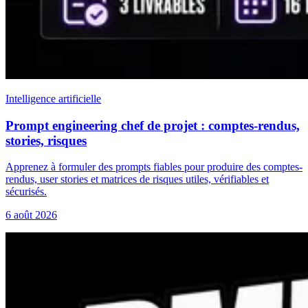
Intelligence artificielle
Prompt engineering chef de projet : comptes-rendus,
stories, risques
Apprenez à formuler des prompts fiables pour produire des comptes-
rendus, user stories et matrices de risques utiles, vérifiables et
sécurisés.
6 août 2026