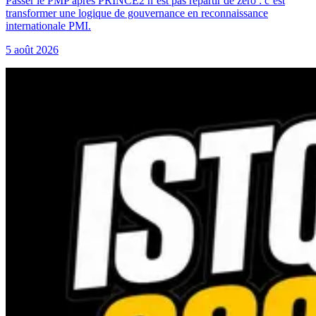
Passer le PMP après PRINCE2 n’est pas repartir de zéro : c’est
transformer une logique de gouvernance en reconnaissance
internationale PMI.
5 août 2026