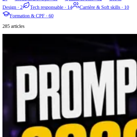
Design
·
2
Tech responsable
·
14
Carrière & Soft skills
·
10
Formation & CPF
·
60
285
article
s