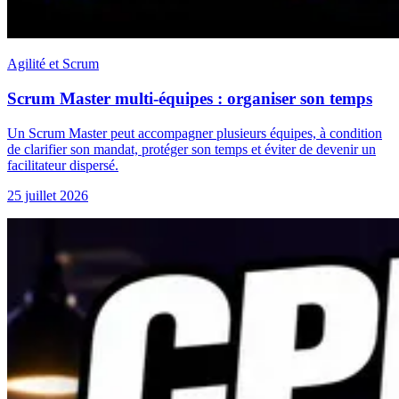
Agilité et Scrum
Scrum Master multi-équipes : organiser son temps
Un Scrum Master peut accompagner plusieurs équipes, à condition
de clarifier son mandat, protéger son temps et éviter de devenir un
facilitateur dispersé.
25 juillet 2026