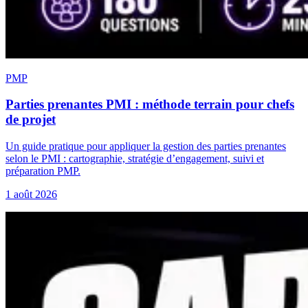
PMP
Parties prenantes PMI : méthode terrain pour chefs
de projet
Un guide pratique pour appliquer la gestion des parties prenantes
selon le PMI : cartographie, stratégie d’engagement, suivi et
préparation PMP.
1 août 2026