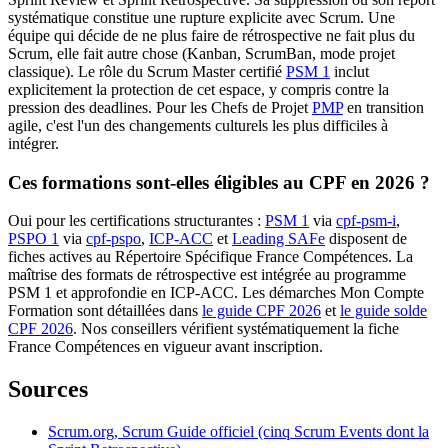
systématique constitue une rupture explicite avec Scrum. Une
équipe qui décide de ne plus faire de rétrospective ne fait plus du
Scrum, elle fait autre chose (Kanban, ScrumBan, mode projet
classique). Le rôle du Scrum Master certifié
PSM 1
inclut
explicitement la protection de cet espace, y compris contre la
pression des deadlines. Pour les Chefs de Projet
PMP
en transition
agile, c'est l'un des changements culturels les plus difficiles à
intégrer.
Ces formations sont-elles éligibles au CPF en 2026 ?
Oui pour les certifications structurantes :
PSM 1
via
cpf-psm-i
,
PSPO 1
via
cpf-pspo
,
ICP-ACC
et
Leading SAFe
disposent de
fiches actives au Répertoire Spécifique France Compétences. La
maîtrise des formats de rétrospective est intégrée au programme
PSM 1 et approfondie en ICP-ACC. Les démarches Mon Compte
Formation sont détaillées dans
le guide CPF 2026
et
le guide solde
CPF 2026
. Nos conseillers vérifient systématiquement la fiche
France Compétences en vigueur avant inscription.
Sources
Scrum.org, Scrum Guide officiel (cinq Scrum Events dont la