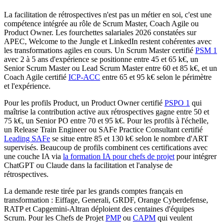
La facilitation de rétrospectives n'est pas un métier en soi, c'est une
compétence intégrée au rôle de Scrum Master, Coach Agile ou
Product Owner. Les fourchettes salariales 2026 constatées sur
APEC, Welcome to the Jungle et LinkedIn restent cohérentes avec
les transformations agiles en cours. Un Scrum Master certifié
PSM 1
avec 2 à 5 ans d'expérience se positionne entre 45 et 65 k€, un
Senior Scrum Master ou Lead Scrum Master entre 60 et 85 k€, et un
Coach Agile certifié
ICP-ACC
entre 65 et 95 k€ selon le périmètre
et l'expérience.
Pour les profils Product, un Product Owner certifié
PSPO 1
qui
maîtrise la contribution active aux rétrospectives gagne entre 50 et
75 k€, un Senior PO entre 70 et 95 k€. Pour les profils à l'échelle,
un Release Train Engineer ou SAFe Practice Consultant certifié
Leading SAFe
se situe entre 85 et 130 k€ selon le nombre d'ART
supervisés. Beaucoup de profils combinent ces certifications avec
une couche IA via
la formation IA pour chefs de projet
pour intégrer
ChatGPT ou Claude dans la facilitation et l'analyse de
rétrospectives.
La demande reste tirée par les grands comptes français en
transformation : Eiffage, Generali, GRDF, Orange Cyberdefense,
RATP et Capgemini-Altran déploient des centaines d'équipes
Scrum. Pour les Chefs de Projet
PMP
ou
CAPM
qui veulent