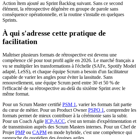
Action Item ajouté au Sprint Backlog suivant. Sans ce second
élément, la rétrospective dégénère en groupe de parole sans
conséquence opérationnelle, et la routine s'installe en quelques
Sprints.
À qui s'adresse cette pratique de
facilitation
Maîtriser plusieurs formats de rétrospective est devenu une
compétence clé pour tout profil agile en 2026. Le marché français a
vu se multiplier les transformations à l'échelle (SAFe, Spotify Model
adapté, LeSS), et chaque équipe Scrum a besoin d'un facilitateur
capable de varier les angles pour éviter la lassitude. Sans
renouvellement, une équipe Scrum perd entre 30 et 50 % de
l'efficacité de sa rétrospective au-delà du sixième Sprint avec le
même format.
Pour un Scrum Master certifié
PSM 1
, varier les formats fait partie
du cœur de métier. Pour un Product Owner
PSPO 1
, comprendre les
formats permet de mieux contribuer à la cérémonie sans la subir.
Pour un Coach Agile
ICP-ACC
, c'est un terrain d'expérimentation et
de transmission auprès des Scrum Masters internes. Pour un Chef de
Projet
PMP
ou
CAPM
en mode hybride, c'est une compétence qui
rapproche du quotidien des équipes agiles.