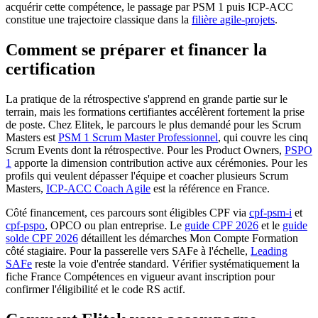
acquérir cette compétence, le passage par PSM 1 puis ICP-ACC
constitue une trajectoire classique dans la
filière agile-projets
.
Comment se préparer et financer la
certification
La pratique de la rétrospective s'apprend en grande partie sur le
terrain, mais les formations certifiantes accélèrent fortement la prise
de poste. Chez Elitek, le parcours le plus demandé pour les Scrum
Masters est
PSM 1 Scrum Master Professionnel
, qui couvre les cinq
Scrum Events dont la rétrospective. Pour les Product Owners,
PSPO
1
apporte la dimension contribution active aux cérémonies. Pour les
profils qui veulent dépasser l'équipe et coacher plusieurs Scrum
Masters,
ICP-ACC Coach Agile
est la référence en France.
Côté financement, ces parcours sont éligibles CPF via
cpf-psm-i
et
cpf-pspo
, OPCO ou plan entreprise. Le
guide CPF 2026
et le
guide
solde CPF 2026
détaillent les démarches Mon Compte Formation
côté stagiaire. Pour la passerelle vers SAFe à l'échelle,
Leading
SAFe
reste la voie d'entrée standard. Vérifier systématiquement la
fiche France Compétences en vigueur avant inscription pour
confirmer l'éligibilité et le code RS actif.