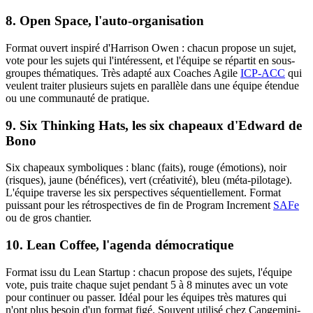
8. Open Space, l'auto-organisation
Format ouvert inspiré d'Harrison Owen : chacun propose un sujet,
vote pour les sujets qui l'intéressent, et l'équipe se répartit en sous-
groupes thématiques. Très adapté aux Coaches Agile
ICP-ACC
qui
veulent traiter plusieurs sujets en parallèle dans une équipe étendue
ou une communauté de pratique.
9. Six Thinking Hats, les six chapeaux d'Edward de
Bono
Six chapeaux symboliques : blanc (faits), rouge (émotions), noir
(risques), jaune (bénéfices), vert (créativité), bleu (méta-pilotage).
L'équipe traverse les six perspectives séquentiellement. Format
puissant pour les rétrospectives de fin de Program Increment
SAFe
ou de gros chantier.
10. Lean Coffee, l'agenda démocratique
Format issu du Lean Startup : chacun propose des sujets, l'équipe
vote, puis traite chaque sujet pendant 5 à 8 minutes avec un vote
pour continuer ou passer. Idéal pour les équipes très matures qui
n'ont plus besoin d'un format figé. Souvent utilisé chez Capgemini-