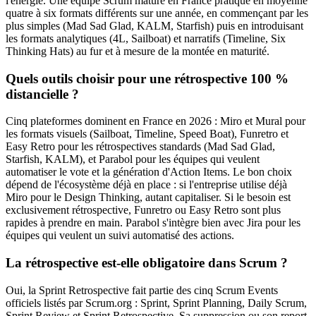
l'énergie. Une équipe Scrum mature en France pratique en moyenne
quatre à six formats différents sur une année, en commençant par les
plus simples (Mad Sad Glad, KALM, Starfish) puis en introduisant
les formats analytiques (4L, Sailboat) et narratifs (Timeline, Six
Thinking Hats) au fur et à mesure de la montée en maturité.
Quels outils choisir pour une rétrospective 100 %
distancielle ?
Cinq plateformes dominent en France en 2026 : Miro et Mural pour
les formats visuels (Sailboat, Timeline, Speed Boat), Funretro et
Easy Retro pour les rétrospectives standards (Mad Sad Glad,
Starfish, KALM), et Parabol pour les équipes qui veulent
automatiser le vote et la génération d'Action Items. Le bon choix
dépend de l'écosystème déjà en place : si l'entreprise utilise déjà
Miro pour le Design Thinking, autant capitaliser. Si le besoin est
exclusivement rétrospective, Funretro ou Easy Retro sont plus
rapides à prendre en main. Parabol s'intègre bien avec Jira pour les
équipes qui veulent un suivi automatisé des actions.
La rétrospective est-elle obligatoire dans Scrum ?
Oui, la Sprint Retrospective fait partie des cinq Scrum Events
officiels listés par Scrum.org : Sprint, Sprint Planning, Daily Scrum,
Sprint Review et Sprint Retrospective. Sa suppression ou son report