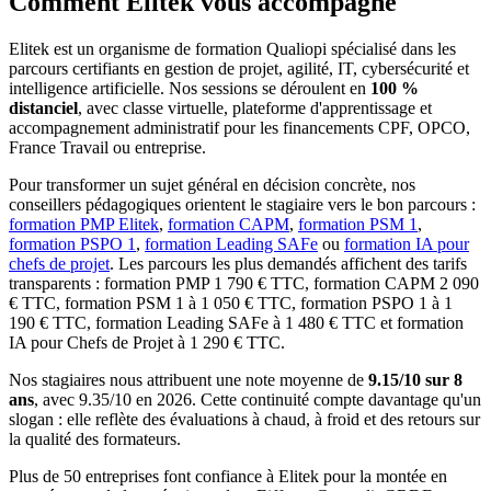
Comment Elitek vous accompagne
Elitek est un organisme de formation Qualiopi spécialisé dans les
parcours certifiants en gestion de projet, agilité, IT, cybersécurité et
intelligence artificielle. Nos sessions se déroulent en
100 %
distanciel
, avec classe virtuelle, plateforme d'apprentissage et
accompagnement administratif pour les financements CPF, OPCO,
France Travail ou entreprise.
Pour transformer un sujet général en décision concrète, nos
conseillers pédagogiques orientent le stagiaire vers le bon parcours :
formation PMP Elitek
,
formation CAPM
,
formation PSM 1
,
formation PSPO 1
,
formation Leading SAFe
ou
formation IA pour
chefs de projet
. Les parcours les plus demandés affichent des tarifs
transparents : formation PMP 1 790 € TTC, formation CAPM 2 090
€ TTC, formation PSM 1 à 1 050 € TTC, formation PSPO 1 à 1
190 € TTC, formation Leading SAFe à 1 480 € TTC et formation
IA pour Chefs de Projet à 1 290 € TTC.
Nos stagiaires nous attribuent une note moyenne de
9.15/10 sur 8
ans
, avec 9.35/10 en 2026. Cette continuité compte davantage qu'un
slogan : elle reflète des évaluations à chaud, à froid et des retours sur
la qualité des formateurs.
Plus de 50 entreprises font confiance à Elitek pour la montée en