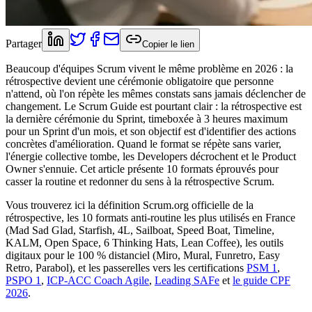
Partager
Copier le lien
Beaucoup d'équipes Scrum vivent le même problème en 2026 : la
rétrospective devient une cérémonie obligatoire que personne
n'attend, où l'on répète les mêmes constats sans jamais déclencher de
changement. Le Scrum Guide est pourtant clair : la rétrospective est
la dernière cérémonie du Sprint, timeboxée à 3 heures maximum
pour un Sprint d'un mois, et son objectif est d'identifier des actions
concrètes d'amélioration. Quand le format se répète sans varier,
l'énergie collective tombe, les Developers décrochent et le Product
Owner s'ennuie. Cet article présente 10 formats éprouvés pour
casser la routine et redonner du sens à la rétrospective Scrum.
Vous trouverez ici la définition Scrum.org officielle de la
rétrospective, les 10 formats anti-routine les plus utilisés en France
(Mad Sad Glad, Starfish, 4L, Sailboat, Speed Boat, Timeline,
KALM, Open Space, 6 Thinking Hats, Lean Coffee), les outils
digitaux pour le 100 % distanciel (Miro, Mural, Funretro, Easy
Retro, Parabol), et les passerelles vers les certifications
PSM 1
,
PSPO 1
,
ICP-ACC Coach Agile
,
Leading SAFe
et
le guide CPF
2026
.