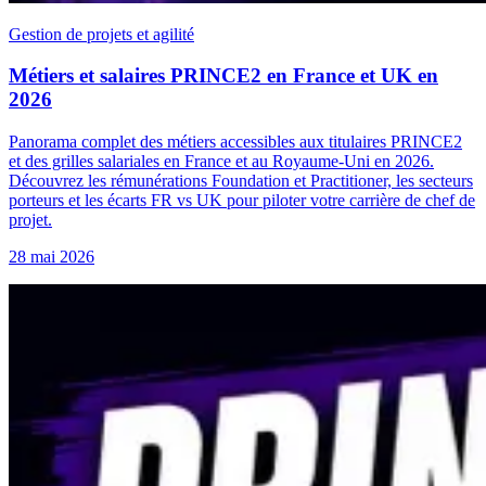
Gestion de projets et agilité
Métiers et salaires PRINCE2 en France et UK en
2026
Panorama complet des métiers accessibles aux titulaires PRINCE2
et des grilles salariales en France et au Royaume-Uni en 2026.
Découvrez les rémunérations Foundation et Practitioner, les secteurs
porteurs et les écarts FR vs UK pour piloter votre carrière de chef de
projet.
28 mai 2026