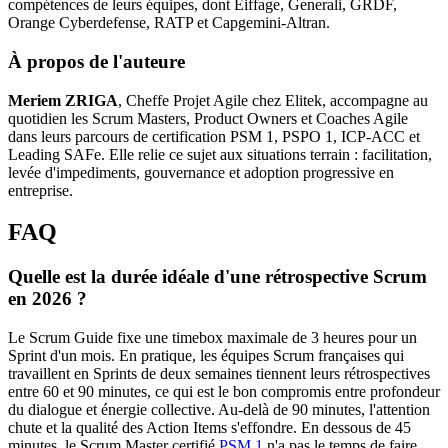
compétences de leurs équipes, dont Eiffage, Generali, GRDF,
Orange Cyberdefense, RATP et Capgemini-Altran.
À propos de l'auteure
Meriem ZRIGA
, Cheffe Projet Agile chez Elitek, accompagne au
quotidien les Scrum Masters, Product Owners et Coaches Agile
dans leurs parcours de certification PSM 1, PSPO 1, ICP-ACC et
Leading SAFe. Elle relie ce sujet aux situations terrain : facilitation,
levée d'impediments, gouvernance et adoption progressive en
entreprise.
FAQ
Quelle est la durée idéale d'une rétrospective Scrum
en 2026 ?
Le Scrum Guide fixe une timebox maximale de 3 heures pour un
Sprint d'un mois. En pratique, les équipes Scrum françaises qui
travaillent en Sprints de deux semaines tiennent leurs rétrospectives
entre 60 et 90 minutes, ce qui est le bon compromis entre profondeur
du dialogue et énergie collective. Au-delà de 90 minutes, l'attention
chute et la qualité des Action Items s'effondre. En dessous de 45
minutes, le Scrum Master certifié
PSM 1
n'a pas le temps de faire