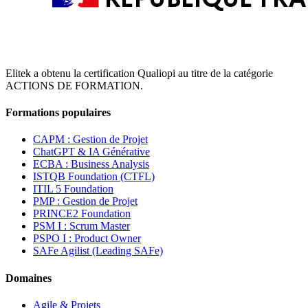
Elitek a obtenu la certification Qualiopi au titre de la catégorie
ACTIONS DE FORMATION.
Formations populaires
CAPM : Gestion de Projet
ChatGPT & IA Générative
ECBA : Business Analysis
ISTQB Foundation (CTFL)
ITIL 5 Foundation
PMP : Gestion de Projet
PRINCE2 Foundation
PSM I : Scrum Master
PSPO I : Product Owner
SAFe Agilist (Leading SAFe)
Domaines
Agile & Projets