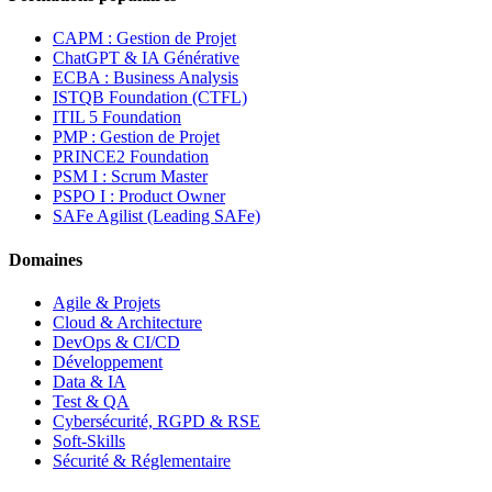
CAPM : Gestion de Projet
ChatGPT & IA Générative
ECBA : Business Analysis
ISTQB Foundation (CTFL)
ITIL 5 Foundation
PMP : Gestion de Projet
PRINCE2 Foundation
PSM I : Scrum Master
PSPO I : Product Owner
SAFe Agilist (Leading SAFe)
Domaines
Agile & Projets
Cloud & Architecture
DevOps & CI/CD
Développement
Data & IA
Test & QA
Cybersécurité, RGPD & RSE
Soft-Skills
Sécurité & Réglementaire