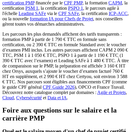
certification PMP
financée par le
CPF PMP
, la formation
CAPM
, la
certification
PSM 1
, la certification
PSPO 1
, le parcours agile à
l'échelle
Leading SAFe
via le
CPF SAFe
, la certification
ICP-ACC
,
ou la nouvelle
formation IA pour Chefs de Projet
, nos conseillers
gèrent toutes vos démarches administratives.
Les parcours les plus demandés affichent des tarifs transparents :
formation PMP à partir de 1 790 € TTC en formule sans
certification, ou 2 390 € TTC en formule Standard avec le voucher
d’examen PMI inclus. Les autres parcours affichent CAPM 2 090 €
TTC, PSM 1 à 1 050 € TTC, PSPO 1 à partir de 1 190 € TTC (1
390 € TTC avec l’examen) et Leading SAFe à 1 480 € TTC. À titre
de comparaison sur le PMP, la préparation est affichée 3 160 € HT
chez Orsys, auxquels s’ajoute le voucher d’examen facturé 760 €
HT en supplément, et 2 990 € HT chez Certyou, soit environ 3 588
€ TTC. Nos parcours sont éligibles aux financements CPF (comme
le guide CPF général
CPF Guide 2026
), OPCO et France Travail.
Découvrez notre catalogue complet par domaines :
Agile et Projets
,
Cloud
,
Cybersécurité
et
Data et IA
.
Foire aux questions sur le salaire et la
carrière PMP
Quel est le salaire moyen d'un chef de projet certifié