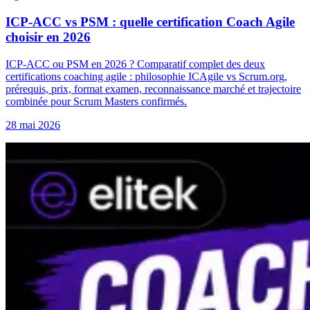
ICP-ACC vs PSM : quelle certification Coach Agile
choisir en 2026
ICP-ACC ou PSM en 2026 ? Comparatif complet des deux
certifications coaching agile : philosophie ICAgile vs Scrum.org,
prérequis, prix, format examen, reconnaissance marché et trajectoire
combinée pour Scrum Masters confirmés.
28 mai 2026