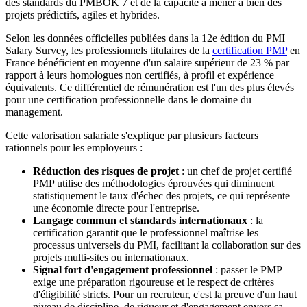
des standards du PMBOK 7 et de la capacité à mener à bien des
projets prédictifs, agiles et hybrides.
Selon les données officielles publiées dans la 12e édition du PMI
Salary Survey, les professionnels titulaires de la
certification PMP
en
France bénéficient en moyenne d'un salaire supérieur de 23 % par
rapport à leurs homologues non certifiés, à profil et expérience
équivalents. Ce différentiel de rémunération est l'un des plus élevés
pour une certification professionnelle dans le domaine du
management.
Cette valorisation salariale s'explique par plusieurs facteurs
rationnels pour les employeurs :
Réduction des risques de projet
: un chef de projet certifié
PMP utilise des méthodologies éprouvées qui diminuent
statistiquement le taux d'échec des projets, ce qui représente
une économie directe pour l'entreprise.
Langage commun et standards internationaux
: la
certification garantit que le professionnel maîtrise les
processus universels du PMI, facilitant la collaboration sur des
projets multi-sites ou internationaux.
Signal fort d'engagement professionnel
: passer le PMP
exige une préparation rigoureuse et le respect de critères
d'éligibilité stricts. Pour un recruteur, c'est la preuve d'un haut
niveau de discipline, de rigueur et d'engagement envers sa