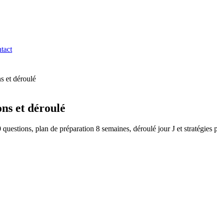
tact
 et déroulé
ns et déroulé
stions, plan de préparation 8 semaines, déroulé jour J et stratégies p