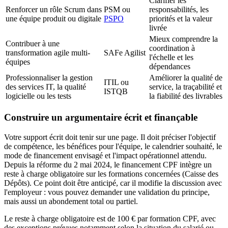
Clarifier les
Renforcer un rôle Scrum dans
PSM ou
responsabilités, les
une équipe produit ou digitale
PSPO
priorités et la valeur
livrée
Mieux comprendre la
Contribuer à une
coordination à
transformation agile multi-
SAFe Agilist
l'échelle et les
équipes
dépendances
Professionnaliser la gestion
Améliorer la qualité de
ITIL ou
des services IT, la qualité
service, la traçabilité et
ISTQB
logicielle ou les tests
la fiabilité des livrables
Construire un argumentaire écrit et finançable
Votre support écrit doit tenir sur une page. Il doit préciser l'objectif
de compétence, les bénéfices pour l'équipe, le calendrier souhaité, le
mode de financement envisagé et l'impact opérationnel attendu.
Depuis la réforme du 2 mai 2024, le financement CPF intègre un
reste à charge obligatoire sur les formations concernées (Caisse des
Dépôts). Ce point doit être anticipé, car il modifie la discussion avec
l'employeur : vous pouvez demander une validation du principe,
mais aussi un abondement total ou partiel.
Le reste à charge obligatoire est de 100 € par formation CPF, avec
des exceptions prévues notamment selon la situation du salarié ou