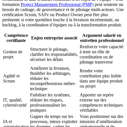
formation
Project Management Professional (PMP)
peut soutenir un
besoin de cadrage, de gouvernance et de pilotage multi-acteurs. Une
certification Scrum, SAFe ou Product Owner peut être plus
pertinente si votre quotidien touche à la livraison incrémentale, au
backlog, à la coordination d’équipes ou à la transformation produit.
Compétence
Argument salarié en
Enjeu entreprise associé
certifiante
entretien professionnel
Renforcer votre capacité
Structurer le pilotage,
Gestion de
à tenir un rôle de
clarifier les responsabilités,
projet
coordination ou de
sécuriser les délais
pilotage transverse
Améliorer la livraison,
Rendre votre
fluidifier les arbitrages,
Agilité et
contribution plus lisible
réduire les
Scrum
dans une équipe produit
incompréhensions métier-
ou projet
technique
Fiabiliser les systèmes,
Apporter un repère
IT, qualité,
réduire les risques,
externe sur des
cybersécurité
professionnaliser les
compétences techniques
pratiques
vérifiables
Gagner du temps sur les
Vous positionner sur des
IA et
processus, mieux exploiter
missions d’amélioration
automatisation
les données, cadrer les
opérationnelle et de