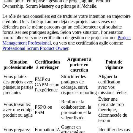
lisible pour l’entreprise : gestion de projet, agilité, Product
Ownership, Scrum Mastery ou pilotage à l’échelle.
Le rôle de nos conseillers est de traduire votre intention en trajectoire
crédible. Un salarié qui anime déjà des projets transverses ne
défendra pas le même parcours qu’un collaborateur qui souhaite
formaliser ses pratiques agiles. Selon votre situation, l’orientation
pourra aller vers une certification de gestion de projet comme
Project
Management Professional
, ou vers une certification agile comme
Professional Scrum Product Owner
.
Argument à
Situation
Certification
Point de
porter en
professionnelle
à envisager
vigilance
entretien
Vous pilotez
Structurer les
Aligner la
PMP ou
des projets avec
pratiques de
certification
CAPM selon
plusieurs parties
cadrage, suivi,
avec vos
l’expérience
prenantes
risques et reporting
missions réelles
Éviter une
Renforcer la
Vous travaillez
demande trop
PSPO ou
collaboration, la
avec une équipe
théorique,
PSM
priorisation et la
produit ou agile
déconnectée du
valeur livrée
terrain
Gagner en
Vous préparez
Formation IA
Identifier des cas
efficacité sur