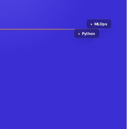
MLOps
Python