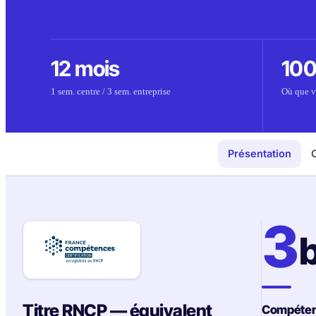
12 mois
100
1 sem. centre / 3 sem. entreprise
Où que v
Présentation
C
3
Titre RNCP — équivalent
Compétenc