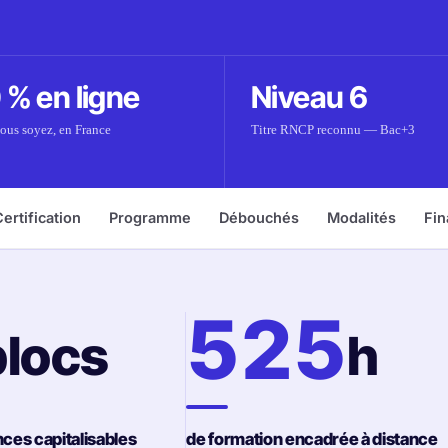
 % en ligne
Niveau
6
ous soyez, en France
Titre RNCP reconnu — Bac+3
ertification
Programme
Débouchés
Modalités
Fi
525
blocs
h
es capitalisables
de formation encadrée à distance