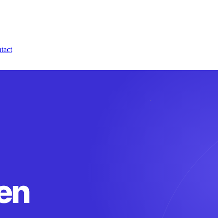
tact
en