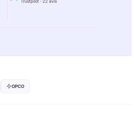
Trustpilot
·
22
avis
OPCO