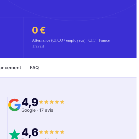
0 €
Alternance (OPCO / employeur) · CPF · France
Travail
nancement
FAQ
4,9
Google
·
17
avis
4,6