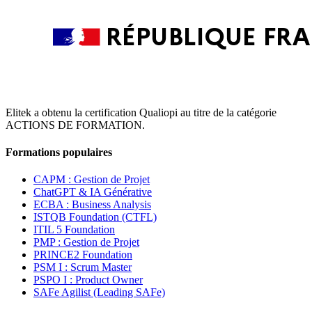
Elitek a obtenu la certification Qualiopi au titre de la catégorie
ACTIONS DE FORMATION.
Formations populaires
CAPM : Gestion de Projet
ChatGPT & IA Générative
ECBA : Business Analysis
ISTQB Foundation (CTFL)
ITIL 5 Foundation
PMP : Gestion de Projet
PRINCE2 Foundation
PSM I : Scrum Master
PSPO I : Product Owner
SAFe Agilist (Leading SAFe)