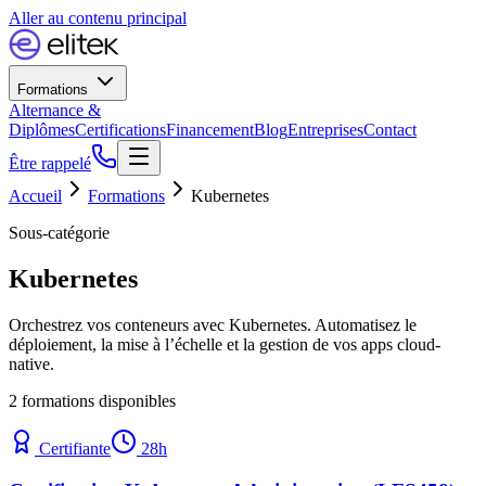
Aller au contenu principal
Formations
Alternance &
Diplômes
Certifications
Financement
Blog
Entreprises
Contact
Être rappelé
Accueil
Formations
Kubernetes
Sous-catégorie
Kubernetes
Orchestrez vos conteneurs avec Kubernetes. Automatisez le
déploiement, la mise à l’échelle et la gestion de vos apps cloud-
native.
2
formation
s
disponible
s
Certifiante
28
h