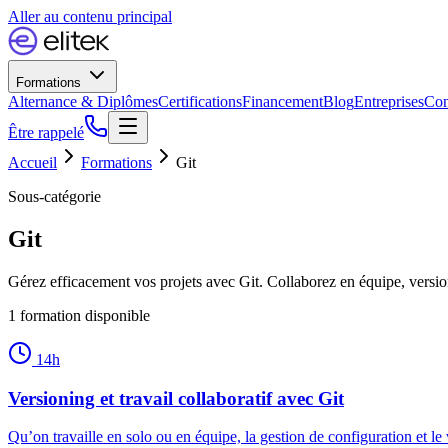
Aller au contenu principal
Formations
Alternance & Diplômes
Certifications
Financement
Blog
Entreprises
Con
Être rappelé
Accueil
Formations
Git
Sous-catégorie
Git
Gérez efficacement vos projets avec Git. Collaborez en équipe, version
1
formation
disponible
14
h
Versioning et travail collaboratif avec Git
Qu’on travaille en solo ou en équipe, la gestion de configuration et le 