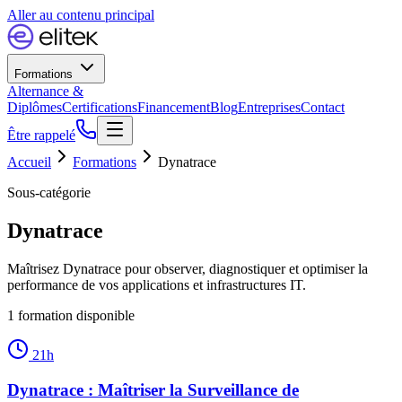
Aller au contenu principal
Formations
Alternance &
Diplômes
Certifications
Financement
Blog
Entreprises
Contact
Être rappelé
Accueil
Formations
Dynatrace
Sous-catégorie
Dynatrace
Maîtrisez Dynatrace pour observer, diagnostiquer et optimiser la
performance de vos applications et infrastructures IT.
1
formation
disponible
21
h
Dynatrace : Maîtriser la Surveillance de