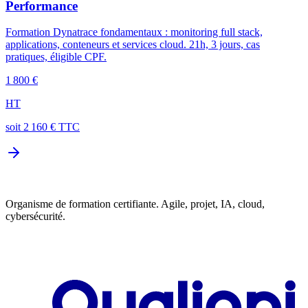
Performance
Formation Dynatrace fondamentaux : monitoring full stack,
applications, conteneurs et services cloud. 21h, 3 jours, cas
pratiques, éligible CPF.
1 800 €
HT
soit
2 160
€ TTC
Organisme de formation certifiante. Agile, projet, IA, cloud,
cybersécurité.