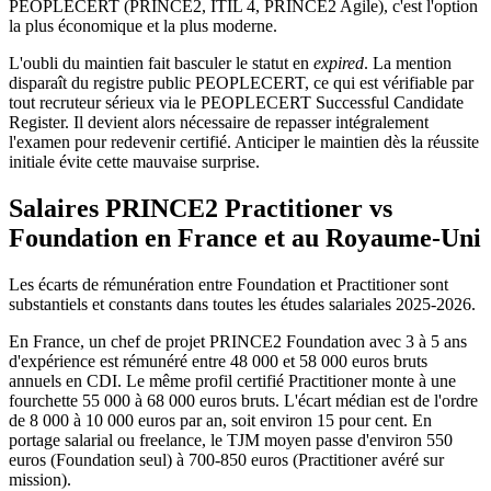
PEOPLECERT (PRINCE2, ITIL 4, PRINCE2 Agile), c'est l'option
la plus économique et la plus moderne.
L'oubli du maintien fait basculer le statut en
expired
. La mention
disparaît du registre public PEOPLECERT, ce qui est vérifiable par
tout recruteur sérieux via le PEOPLECERT Successful Candidate
Register. Il devient alors nécessaire de repasser intégralement
l'examen pour redevenir certifié. Anticiper le maintien dès la réussite
initiale évite cette mauvaise surprise.
Salaires PRINCE2 Practitioner vs
Foundation en France et au Royaume‑Uni
Les écarts de rémunération entre Foundation et Practitioner sont
substantiels et constants dans toutes les études salariales 2025‑2026.
En France, un chef de projet PRINCE2 Foundation avec 3 à 5 ans
d'expérience est rémunéré entre 48 000 et 58 000 euros bruts
annuels en CDI. Le même profil certifié Practitioner monte à une
fourchette 55 000 à 68 000 euros bruts. L'écart médian est de l'ordre
de 8 000 à 10 000 euros par an, soit environ 15 pour cent. En
portage salarial ou freelance, le TJM moyen passe d'environ 550
euros (Foundation seul) à 700‑850 euros (Practitioner avéré sur
mission).