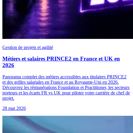
Gestion de projets et agilité
Métiers et salaires PRINCE2 en France et UK en
2026
Panorama complet des métiers accessibles aux titulaires PRINCE2
et des grilles salariales en France et au Royaume-Uni en 2026.
Découvrez les rémunérations Foundation et Practitioner, les secteurs
porteurs et les écarts FR vs UK pour piloter votre carrière de chef de
projet.
28 mai 2026