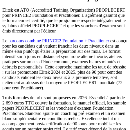
Elitek est ATO (Accredited Training Organization) PEOPLECERT
pour PRINCE2 Foundation et Practitioner. L'agrément garantit que
le formateur est certifié, que le programme respecte intégralement le
syllabus officiel PEOPLECERT et que les vouchers d'examen sont
émis directement par l'éditeur.
Le
parcours combiné PRINCE2 Foundation + Practitioner
est conçu
pour les candidats qui veulent franchir les deux niveaux dans un
même élan plutôt qu'étaler la préparation sur des mois. Le format
intensif sur 5 jours en distanciel synchrone alterne théorie, ateliers
pratiques sur un cas d'étude commun, examens blancs minutés et
debriefs personnalisés. Cette approche maximise les taux de réussite
: sur les promotions Elitek 2024 et 2025, plus de 90 pour cent des
candidats valident les deux niveaux à la première tentative, soit
nettement au‑dessus de la moyenne PEOPLECERT mondiale (72
pour cent Practitioner).
Trois formules de prix sont proposées en 2026. Essentiel à partir de
2 690 euros TTC couvre la formation, le manuel officiel, les sample
papers PEOPLECERT et les vouchers d'examen Foundation +
Practitioner. Standard ajoute un coaching pré‑examen et un examen
blanc supplémentaire en conditions réelles. Excellence inclut un
accompagnement post‑certification de 90 jours pour mobiliser les
acquis sur un premier projet réel. Le tarif exact dépend de la session,