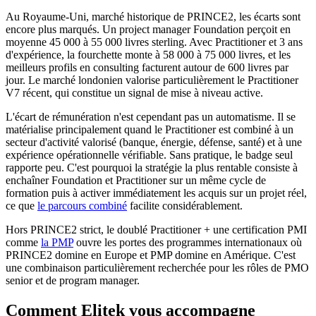
Au Royaume‑Uni, marché historique de PRINCE2, les écarts sont
encore plus marqués. Un project manager Foundation perçoit en
moyenne 45 000 à 55 000 livres sterling. Avec Practitioner et 3 ans
d'expérience, la fourchette monte à 58 000 à 75 000 livres, et les
meilleurs profils en consulting facturent autour de 600 livres par
jour. Le marché londonien valorise particulièrement le Practitioner
V7 récent, qui constitue un signal de mise à niveau active.
L'écart de rémunération n'est cependant pas un automatisme. Il se
matérialise principalement quand le Practitioner est combiné à un
secteur d'activité valorisé (banque, énergie, défense, santé) et à une
expérience opérationnelle vérifiable. Sans pratique, le badge seul
rapporte peu. C'est pourquoi la stratégie la plus rentable consiste à
enchaîner Foundation et Practitioner sur un même cycle de
formation puis à activer immédiatement les acquis sur un projet réel,
ce que
le parcours combiné
facilite considérablement.
Hors PRINCE2 strict, le doublé Practitioner + une certification PMI
comme
la PMP
ouvre les portes des programmes internationaux où
PRINCE2 domine en Europe et PMP domine en Amérique. C'est
une combinaison particulièrement recherchée pour les rôles de PMO
senior et de program manager.
Comment Elitek vous accompagne