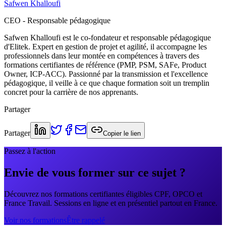
Safwen Khalloufi
CEO - Responsable pédagogique
Safwen Khalloufi est le co-fondateur et responsable pédagogique
d'Elitek. Expert en gestion de projet et agilité, il accompagne les
professionnels dans leur montée en compétences à travers des
formations certifiantes de référence (PMP, PSM, SAFe, Product
Owner, ICP-ACC). Passionné par la transmission et l'excellence
pédagogique, il veille à ce que chaque formation soit un tremplin
concret pour la carrière de nos apprenants.
Partager
Partager
Copier le lien
Passez à l'action
Envie de vous former sur ce sujet ?
Découvrez nos formations certifiantes éligibles CPF, OPCO et
France Travail. Sessions en ligne et en présentiel partout en France.
Voir nos formations
Être rappelé