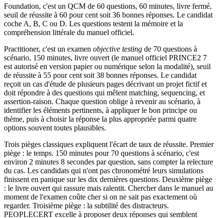
Foundation, c'est un QCM de 60 questions, 60 minutes, livre fermé,
seuil de réussite à 60 pour cent soit 36 bonnes réponses. Le candidat
coche A, B, C ou D. Les questions testent la mémoire et la
compréhension littérale du manuel officiel.
Practitioner, c'est un examen
objective testing
de 70 questions à
scénario, 150 minutes, livre ouvert (le manuel officiel PRINCE2 7
est autorisé en version papier ou numérique selon la modalité), seuil
de réussite à 55 pour cent soit 38 bonnes réponses. Le candidat
reçoit un cas d'étude de plusieurs pages décrivant un projet fictif et
doit répondre à des questions qui mêlent matching, sequencing, et
assertion‑raison. Chaque question oblige à revenir au scénario, à
identifier les éléments pertinents, à appliquer le bon principe ou
thème, puis à choisir la réponse la plus appropriée parmi quatre
options souvent toutes plausibles.
Trois pièges classiques expliquent l'écart de taux de réussite. Premier
piège : le temps. 150 minutes pour 70 questions à scénario, c'est
environ 2 minutes 8 secondes par question, sans compter la relecture
du cas. Les candidats qui n'ont pas chronométré leurs simulations
finissent en panique sur les dix dernières questions. Deuxième piège
: le livre ouvert qui rassure mais ralentit. Chercher dans le manuel au
moment de l'examen coûte cher si on ne sait pas exactement où
regarder. Troisième piège : la subtilité des distracteurs.
PEOPLECERT excelle à proposer deux réponses qui semblent