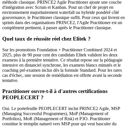
méthode classique. PRINCE2 Agile Practitioner ajoute une couche
d'intégration avec Scrum et Kanban. Pour un chef de projet en
environnement majoritairement waterfall ou hybride pondéré côté
gouvernance, le Practitioner classique suffit. Pour ceux qui livrent en
sprints dans des organisations PRINCE2, l'Agile Practitioner est un
complément pertinent, à passer après le Practitioner classique.
Quel taux de réussite réel chez Elitek ?
Sur les promotions Foundation + Practitioner Combined 2024 et
2025, plus de 90 pour cent des candidats Elitek valident les deux
examens à la première tentative. Ce résultat repose sur la pédagogie
intensive en distanciel synchrone, les examens blancs minutés et le
coaching pré‑examen inclus dès la formule Standard. Pour les rares
cas d'échec, une session de remédiation est offerte avant la seconde
tentative.
Practitioner ouvre‑t‑il à d'autres certifications
PEOPLECERT ?
Oui. Le portefeuille PEOPLECERT inclut PRINCE2 Agile, MSP
(Managing Successful Programmes), MoP (Management of
Portfolios), MoR (Management of Risk) et P3O. Practitioner
constitue le tremplin naturel vers MSP pour qui veut basculer du