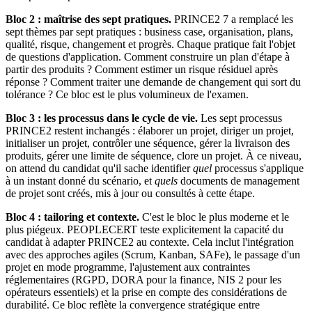
Bloc 2 : maîtrise des sept pratiques.
PRINCE2 7 a remplacé les
sept thèmes par sept pratiques : business case, organisation, plans,
qualité, risque, changement et progrès. Chaque pratique fait l'objet
de questions d'application. Comment construire un plan d'étape à
partir des produits ? Comment estimer un risque résiduel après
réponse ? Comment traiter une demande de changement qui sort du
tolérance ? Ce bloc est le plus volumineux de l'examen.
Bloc 3 : les processus dans le cycle de vie.
Les sept processus
PRINCE2 restent inchangés : élaborer un projet, diriger un projet,
initialiser un projet, contrôler une séquence, gérer la livraison des
produits, gérer une limite de séquence, clore un projet. À ce niveau,
on attend du candidat qu'il sache identifier
quel
processus s'applique
à un instant donné du scénario, et
quels
documents de management
de projet sont créés, mis à jour ou consultés à cette étape.
Bloc 4 : tailoring et contexte.
C'est le bloc le plus moderne et le
plus piégeux. PEOPLECERT teste explicitement la capacité du
candidat à adapter PRINCE2 au contexte. Cela inclut l'intégration
avec des approches agiles (Scrum, Kanban, SAFe), le passage d'un
projet en mode programme, l'ajustement aux contraintes
réglementaires (RGPD, DORA pour la finance, NIS 2 pour les
opérateurs essentiels) et la prise en compte des considérations de
durabilité. Ce bloc reflète la convergence stratégique entre