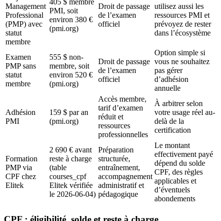
405 $ membre
Management
Droit de passage
utilisez aussi les
PMI, soit
Professional
de l’examen
ressources PMI et
environ 380 €
(PMP) avec
officiel
prévoyez de rester
(pmi.org)
statut
dans l’écosystème
membre
Option simple si
Examen
555 $ non-
Droit de passage
vous ne souhaitez
PMP sans
membre, soit
de l’examen
pas gérer
statut
environ 520 €
officiel
d’adhésion
membre
(pmi.org)
annuelle
Accès membre,
À arbitrer selon
tarif d’examen
Adhésion
159 $ par an
votre usage réel au-
réduit et
PMI
(pmi.org)
delà de la
ressources
certification
professionnelles
Le montant
2 690 € avant
Préparation
effectivement payé
Formation
reste à charge
structurée,
dépend du solde
PMP via
(table
entraînement,
CPF, des règles
CPF chez
courses_cpf
accompagnement
applicables et
Elitek
Elitek vérifiée
administratif et
d’éventuels
le 2026-06-04)
pédagogique
abondements
CPF : éligibilité, solde et reste à charge