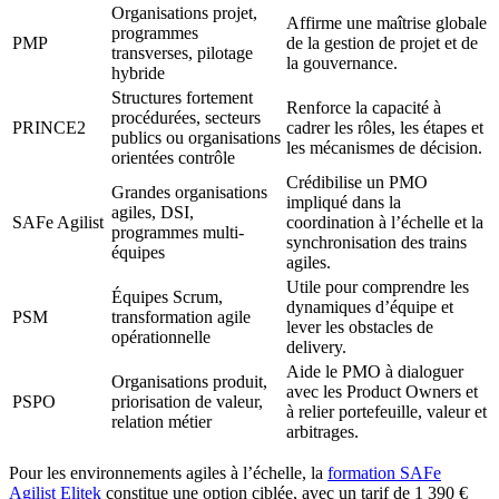
Organisations projet,
Affirme une maîtrise globale
programmes
PMP
de la gestion de projet et de
transverses, pilotage
la gouvernance.
hybride
Structures fortement
Renforce la capacité à
procédurées, secteurs
PRINCE2
cadrer les rôles, les étapes et
publics ou organisations
les mécanismes de décision.
orientées contrôle
Crédibilise un PMO
Grandes organisations
impliqué dans la
agiles, DSI,
SAFe Agilist
coordination à l’échelle et la
programmes multi-
synchronisation des trains
équipes
agiles.
Utile pour comprendre les
Équipes Scrum,
dynamiques d’équipe et
PSM
transformation agile
lever les obstacles de
opérationnelle
delivery.
Aide le PMO à dialoguer
Organisations produit,
avec les Product Owners et
PSPO
priorisation de valeur,
à relier portefeuille, valeur et
relation métier
arbitrages.
Pour les environnements agiles à l’échelle, la
formation SAFe
Agilist Elitek
constitue une option ciblée, avec un tarif de 1 390 €