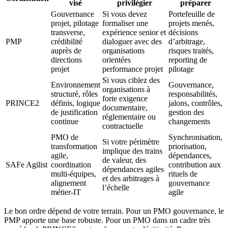
visé
privilégier
préparer
Gouvernance
Si vous devez
Portefeuille de
projet, pilotage
formaliser une
projets menés,
transverse,
expérience senior et
décisions
PMP
crédibilité
dialoguer avec des
d’arbitrage,
auprès de
organisations
risques traités,
directions
orientées
reporting de
projet
performance projet
pilotage
Si vous ciblez des
Environnement
Gouvernance,
organisations à
structuré, rôles
responsabilités,
forte exigence
PRINCE2
définis, logique
jalons, contrôles,
documentaire,
de justification
gestion des
réglementaire ou
continue
changements
contractuelle
PMO de
Synchronisation,
Si votre périmètre
transformation
priorisation,
implique des trains
agile,
dépendances,
de valeur, des
SAFe Agilist
coordination
contribution aux
dépendances agiles
multi-équipes,
rituels de
et des arbitrages à
alignement
gouvernance
l’échelle
métier-IT
agile
Le bon ordre dépend de votre terrain. Pour un PMO gouvernance, le
PMP apporte une base robuste. Pour un PMO dans un cadre très