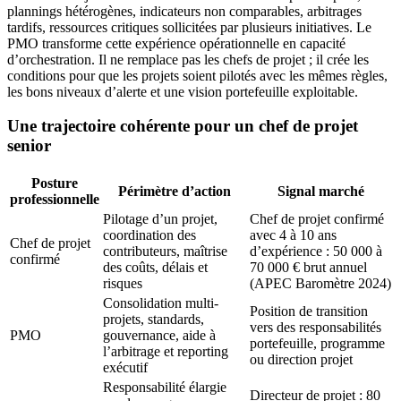
plannings hétérogènes, indicateurs non comparables, arbitrages
tardifs, ressources critiques sollicitées par plusieurs initiatives. Le
PMO transforme cette expérience opérationnelle en capacité
d’orchestration. Il ne remplace pas les chefs de projet ; il crée les
conditions pour que les projets soient pilotés avec les mêmes règles,
les bons niveaux d’alerte et une vision portefeuille exploitable.
Une trajectoire cohérente pour un chef de projet
senior
Posture
Périmètre d’action
Signal marché
professionnelle
Pilotage d’un projet,
Chef de projet confirmé
coordination des
avec 4 à 10 ans
Chef de projet
contributeurs, maîtrise
d’expérience : 50 000 à
confirmé
des coûts, délais et
70 000 € brut annuel
risques
(APEC Baromètre 2024)
Consolidation multi-
Position de transition
projets, standards,
vers des responsabilités
PMO
gouvernance, aide à
portefeuille, programme
l’arbitrage et reporting
ou direction projet
exécutif
Responsabilité élargie
Directeur de projet : 80