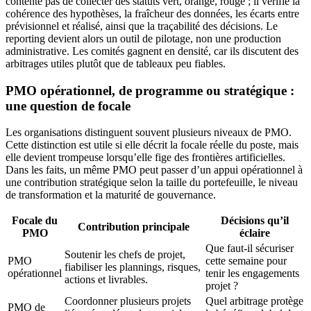
contente pas de collecter des statuts vert, orange, rouge ; il vérifie la
cohérence des hypothèses, la fraîcheur des données, les écarts entre
prévisionnel et réalisé, ainsi que la traçabilité des décisions. Le
reporting devient alors un outil de pilotage, non une production
administrative. Les comités gagnent en densité, car ils discutent des
arbitrages utiles plutôt que de tableaux peu fiables.
PMO opérationnel, de programme ou stratégique :
une question de focale
Les organisations distinguent souvent plusieurs niveaux de PMO.
Cette distinction est utile si elle décrit la focale réelle du poste, mais
elle devient trompeuse lorsqu’elle fige des frontières artificielles.
Dans les faits, un même PMO peut passer d’un appui opérationnel à
une contribution stratégique selon la taille du portefeuille, le niveau
de transformation et la maturité de gouvernance.
Focale du
Décisions qu’il
Contribution principale
PMO
éclaire
Que faut-il sécuriser
Soutenir les chefs de projet,
PMO
cette semaine pour
fiabiliser les plannings, risques,
opérationnel
tenir les engagements
actions et livrables.
projet ?
Coordonner plusieurs projets
Quel arbitrage protège
PMO de