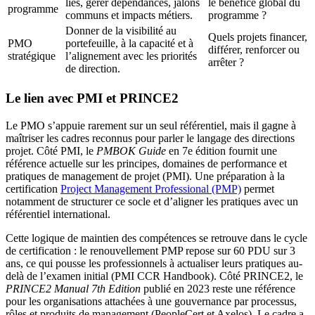
liés, gérer dépendances, jalons
le bénéfice global du
programme
communs et impacts métiers.
programme ?
Donner de la visibilité au
Quels projets financer,
PMO
portefeuille, à la capacité et à
différer, renforcer ou
stratégique
l’alignement avec les priorités
arrêter ?
de direction.
Le lien avec PMI et PRINCE2
Le PMO s’appuie rarement sur un seul référentiel, mais il gagne à
maîtriser les cadres reconnus pour parler le langage des directions
projet. Côté PMI, le
PMBOK Guide
en 7e édition fournit une
référence actuelle sur les principes, domaines de performance et
pratiques de management de projet (PMI). Une préparation à la
certification
Project Management Professional (PMP)
permet
notamment de structurer ce socle et d’aligner les pratiques avec un
référentiel international.
Cette logique de maintien des compétences se retrouve dans le cycle
de certification : le renouvellement PMP repose sur 60 PDU sur 3
ans, ce qui pousse les professionnels à actualiser leurs pratiques au-
delà de l’examen initial (PMI CCR Handbook). Côté PRINCE2, le
PRINCE2 Manual 7th Edition
publié en 2023 reste une référence
pour les organisations attachées à une gouvernance par processus,
rôles et produits de management (PeopleCert et Axelos). Le cadre a