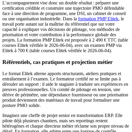
L’accompagnement vise donc un double résultat : préparer une
certification crédible et construire une trajectoire PMO défendable
face à une direction de programme, une DSI, un cabinet de conseil
ou une organisation industrielle. Dans la
formation PMP Elitek
, le
travail porte autant sur la maîtrise du référentiel que sur votre
capacité à expliquer vos décisions de pilotage, vos méthodes de
priorisation et votre contribution à la performance globale des
projets. La formation PMP Elitek est proposée à 2 490 € TTC (table
courses Elitek vérifiée le 2026-06-04), avec un examen PMP via
Elitek à 700 € (table courses Elitek vérifiée le 2026-06-04).
Référentiels, cas pratiques et projection métier
Le format Elitek alterne apports structurants, ateliers pratiques et
entraînement à l’examen. Le formateur certifié ne se limite pas à
dérouler un support : il aide le stagiaire à traduire ses expériences en
preuves professionnelles. Un comité de pilotage en tension, une
dérive de périmètre, une dépendance fournisseur ou une priorisation
produit deviennent des matériaux de travail pour formaliser une
posture PMO solide.
Imaginez une cheffe de projet senior en transformation ERP. Elle
pilote déjà plusieurs chantiers, mais ses reportings restent
hétérogènes et chaque directeur métier réclame son propre niveau de
détail. En formation, elle arbitre entre une logique de contrôle