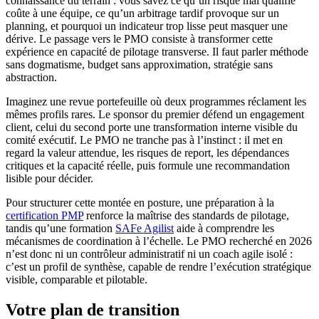
connaissance du terrain : vous savez ce qu’un risque mal qualifié
coûte à une équipe, ce qu’un arbitrage tardif provoque sur un
planning, et pourquoi un indicateur trop lisse peut masquer une
dérive. Le passage vers le PMO consiste à transformer cette
expérience en capacité de pilotage transverse. Il faut parler méthode
sans dogmatisme, budget sans approximation, stratégie sans
abstraction.
Imaginez une revue portefeuille où deux programmes réclament les
mêmes profils rares. Le sponsor du premier défend un engagement
client, celui du second porte une transformation interne visible du
comité exécutif. Le PMO ne tranche pas à l’instinct : il met en
regard la valeur attendue, les risques de report, les dépendances
critiques et la capacité réelle, puis formule une recommandation
lisible pour décider.
Pour structurer cette montée en posture, une préparation à la
certification PMP
renforce la maîtrise des standards de pilotage,
tandis qu’une formation
SAFe Agilist
aide à comprendre les
mécanismes de coordination à l’échelle. Le PMO recherché en 2026
n’est donc ni un contrôleur administratif ni un coach agile isolé :
c’est un profil de synthèse, capable de rendre l’exécution stratégique
visible, comparable et pilotable.
Votre plan de transition