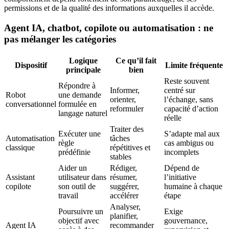
permissions et de la qualité des informations auxquelles il accède.
Agent IA, chatbot, copilote ou automatisation : ne
pas mélanger les catégories
Logique
Ce qu’il fait
Dispositif
Limite fréquente
principale
bien
Reste souvent
Répondre à
Informer,
centré sur
Robot
une demande
orienter,
l’échange, sans
conversationnel
formulée en
reformuler
capacité d’action
langage naturel
réelle
Traiter des
Exécuter une
S’adapte mal aux
Automatisation
tâches
règle
cas ambigus ou
classique
répétitives et
prédéfinie
incomplets
stables
Aider un
Rédiger,
Dépend de
Assistant
utilisateur dans
résumer,
l’initiative
copilote
son outil de
suggérer,
humaine à chaque
travail
accélérer
étape
Analyser,
Poursuivre un
Exige
planifier,
objectif avec
gouvernance,
Agent IA
recommander