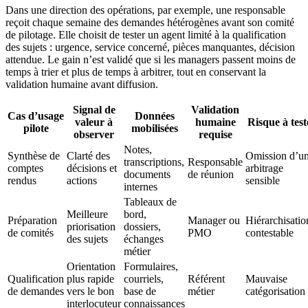
Dans une direction des opérations, par exemple, une responsable
reçoit chaque semaine des demandes hétérogènes avant son comité
de pilotage. Elle choisit de tester un agent limité à la qualification
des sujets : urgence, service concerné, pièces manquantes, décision
attendue. Le gain n’est validé que si les managers passent moins de
temps à trier et plus de temps à arbitrer, tout en conservant la
validation humaine avant diffusion.
Signal de
Validation
Cas d’usage
Données
valeur à
humaine
Risque à test
pilote
mobilisées
observer
requise
Notes,
Synthèse de
Clarté des
Omission d’u
transcriptions,
Responsable
comptes
décisions et
arbitrage
documents
de réunion
rendus
actions
sensible
internes
Tableaux de
Meilleure
bord,
Préparation
Manager ou
Hiérarchisatio
priorisation
dossiers,
de comités
PMO
contestable
des sujets
échanges
métier
Orientation
Formulaires,
Qualification
plus rapide
courriels,
Référent
Mauvaise
de demandes
vers le bon
base de
métier
catégorisation
interlocuteur
connaissances