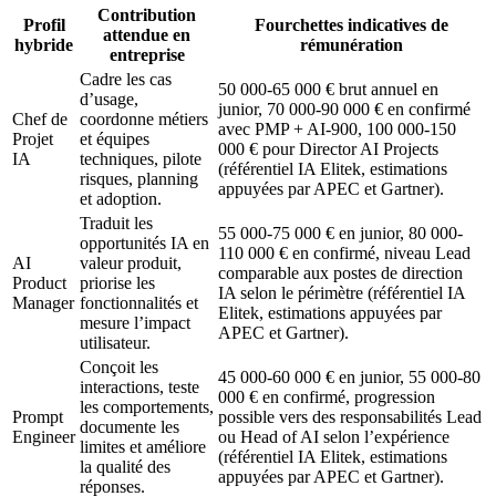
Contribution
Profil
Fourchettes indicatives de
attendue en
hybride
rémunération
entreprise
Cadre les cas
50 000-65 000 € brut annuel en
d’usage,
junior, 70 000-90 000 € en confirmé
Chef de
coordonne métiers
avec PMP + AI-900, 100 000-150
Projet
et équipes
000 € pour Director AI Projects
IA
techniques, pilote
(référentiel IA Elitek, estimations
risques, planning
appuyées par APEC et Gartner).
et adoption.
Traduit les
55 000-75 000 € en junior, 80 000-
opportunités IA en
110 000 € en confirmé, niveau Lead
AI
valeur produit,
comparable aux postes de direction
Product
priorise les
IA selon le périmètre (référentiel IA
Manager
fonctionnalités et
Elitek, estimations appuyées par
mesure l’impact
APEC et Gartner).
utilisateur.
Conçoit les
45 000-60 000 € en junior, 55 000-80
interactions, teste
000 € en confirmé, progression
les comportements,
Prompt
possible vers des responsabilités Lead
documente les
Engineer
ou Head of AI selon l’expérience
limites et améliore
(référentiel IA Elitek, estimations
la qualité des
appuyées par APEC et Gartner).
réponses.