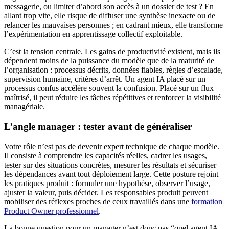
messagerie, ou limiter d’abord son accès à un dossier de test ? En
allant trop vite, elle risque de diffuser une synthèse inexacte ou de
relancer les mauvaises personnes ; en cadrant mieux, elle transforme
l’expérimentation en apprentissage collectif exploitable.
C’est la tension centrale. Les gains de productivité existent, mais ils
dépendent moins de la puissance du modèle que de la maturité de
l’organisation : processus décrits, données fiables, règles d’escalade,
supervision humaine, critères d’arrêt. Un agent IA placé sur un
processus confus accélère souvent la confusion. Placé sur un flux
maîtrisé, il peut réduire les tâches répétitives et renforcer la visibilité
managériale.
L’angle manager : tester avant de généraliser
Votre rôle n’est pas de devenir expert technique de chaque modèle.
Il consiste à comprendre les capacités réelles, cadrer les usages,
tester sur des situations concrètes, mesurer les résultats et sécuriser
les dépendances avant tout déploiement large. Cette posture rejoint
les pratiques produit : formuler une hypothèse, observer l’usage,
ajuster la valeur, puis décider. Les responsables produit peuvent
mobiliser des réflexes proches de ceux travaillés dans une
formation
Product Owner professionnel
.
La bonne question pour un manager n’est donc pas “quel agent IA