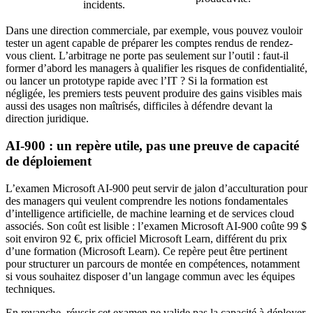
incidents.
Dans une direction commerciale, par exemple, vous pouvez vouloir
tester un agent capable de préparer les comptes rendus de rendez-
vous client. L’arbitrage ne porte pas seulement sur l’outil : faut-il
former d’abord les managers à qualifier les risques de confidentialité,
ou lancer un prototype rapide avec l’IT ? Si la formation est
négligée, les premiers tests peuvent produire des gains visibles mais
aussi des usages non maîtrisés, difficiles à défendre devant la
direction juridique.
AI-900 : un repère utile, pas une preuve de capacité
de déploiement
L’examen Microsoft AI-900 peut servir de jalon d’acculturation pour
des managers qui veulent comprendre les notions fondamentales
d’intelligence artificielle, de machine learning et de services cloud
associés. Son coût est lisible : l’examen Microsoft AI-900 coûte 99 $
soit environ 92 €, prix officiel Microsoft Learn, différent du prix
d’une formation (Microsoft Learn). Ce repère peut être pertinent
pour structurer un parcours de montée en compétences, notamment
si vous souhaitez disposer d’un langage commun avec les équipes
techniques.
En revanche, réussir cet examen ne valide pas la capacité à déployer