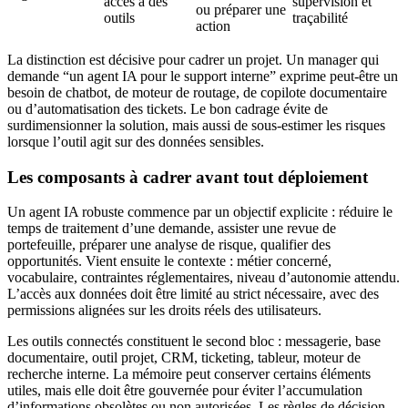
accès à des
supervision et
ou préparer une
outils
traçabilité
action
La distinction est décisive pour cadrer un projet. Un manager qui
demande “un agent IA pour le support interne” exprime peut-être un
besoin de chatbot, de moteur de routage, de copilote documentaire
ou d’automatisation des tickets. Le bon cadrage évite de
surdimensionner la solution, mais aussi de sous-estimer les risques
lorsque l’outil agit sur des données sensibles.
Les composants à cadrer avant tout déploiement
Un agent IA robuste commence par un objectif explicite : réduire le
temps de traitement d’une demande, assister une revue de
portefeuille, préparer une analyse de risque, qualifier des
opportunités. Vient ensuite le contexte : métier concerné,
vocabulaire, contraintes réglementaires, niveau d’autonomie attendu.
L’accès aux données doit être limité au strict nécessaire, avec des
permissions alignées sur les droits réels des utilisateurs.
Les outils connectés constituent le second bloc : messagerie, base
documentaire, outil projet, CRM, ticketing, tableur, moteur de
recherche interne. La mémoire peut conserver certains éléments
utiles, mais elle doit être gouvernée pour éviter l’accumulation
d’informations obsolètes ou non autorisées. Les règles de décision