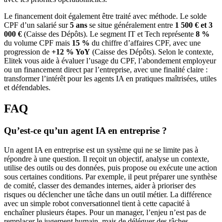
Le financement doit également être traité avec méthode. Le solde
CPF d’un salarié sur
5 ans
se situe généralement entre
1 500 € et 3
000 €
(Caisse des Dépôts). Le segment IT et Tech représente
8 %
du volume CPF mais
15 %
du chiffre d’affaires CPF, avec une
progression de
+12 % YoY
(Caisse des Dépôts). Selon le contexte,
Elitek vous aide à évaluer l’usage du CPF, l’abondement employeur
ou un financement direct par l’entreprise, avec une finalité claire :
transformer l’intérêt pour les agents IA en pratiques maîtrisées, utiles
et défendables.
FAQ
Qu’est-ce qu’un agent IA en entreprise ?
Un agent IA en entreprise est un système qui ne se limite pas à
répondre à une question. Il reçoit un objectif, analyse un contexte,
utilise des outils ou des données, puis propose ou exécute une action
sous certaines conditions. Par exemple, il peut préparer une synthèse
de comité, classer des demandes internes, aider à prioriser des
risques ou déclencher une tâche dans un outil métier. La différence
avec un simple robot conversationnel tient à cette capacité à
enchaîner plusieurs étapes. Pour un manager, l’enjeu n’est pas de
remplacer le jugement humain, mais de déléguer des tâches