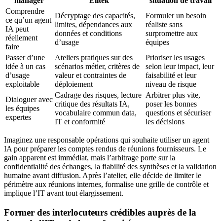
manager
Elitek
situation de travail
Comprendre
Décryptage des capacités,
Formuler un besoin
ce qu’un agent
limites, dépendances aux
réaliste sans
IA peut
données et conditions
surpromettre aux
réellement
d’usage
équipes
faire
Passer d’une
Ateliers pratiques sur des
Prioriser les usages
idée à un cas
scénarios métier, critères de
selon leur impact, leur
d’usage
valeur et contraintes de
faisabilité et leur
exploitable
déploiement
niveau de risque
Cadrage des risques, lecture
Arbitrer plus vite,
Dialoguer avec
critique des résultats IA,
poser les bonnes
les équipes
vocabulaire commun data,
questions et sécuriser
expertes
IT et conformité
les décisions
Imaginez une responsable opérations qui souhaite utiliser un agent
IA pour préparer les comptes rendus de réunions fournisseurs. Le
gain apparent est immédiat, mais l’arbitrage porte sur la
confidentialité des échanges, la fiabilité des synthèses et la validation
humaine avant diffusion. Après l’atelier, elle décide de limiter le
périmètre aux réunions internes, formalise une grille de contrôle et
implique l’IT avant tout élargissement.
Former des interlocuteurs crédibles auprès de la