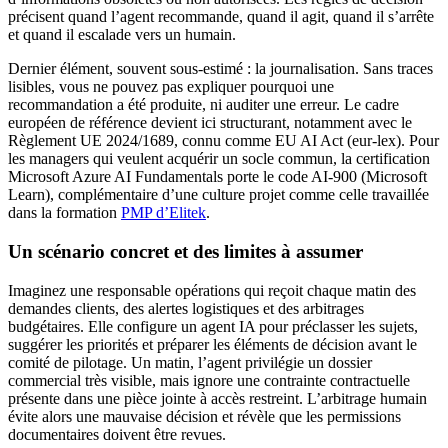
précisent quand l’agent recommande, quand il agit, quand il s’arrête
et quand il escalade vers un humain.
Dernier élément, souvent sous-estimé : la journalisation. Sans traces
lisibles, vous ne pouvez pas expliquer pourquoi une
recommandation a été produite, ni auditer une erreur. Le cadre
européen de référence devient ici structurant, notamment avec le
Règlement UE 2024/1689, connu comme EU AI Act (eur-lex). Pour
les managers qui veulent acquérir un socle commun, la certification
Microsoft Azure AI Fundamentals porte le code AI-900 (Microsoft
Learn), complémentaire d’une culture projet comme celle travaillée
dans la formation
PMP d’Elitek
.
Un scénario concret et des limites à assumer
Imaginez une responsable opérations qui reçoit chaque matin des
demandes clients, des alertes logistiques et des arbitrages
budgétaires. Elle configure un agent IA pour préclasser les sujets,
suggérer les priorités et préparer les éléments de décision avant le
comité de pilotage. Un matin, l’agent privilégie un dossier
commercial très visible, mais ignore une contrainte contractuelle
présente dans une pièce jointe à accès restreint. L’arbitrage humain
évite alors une mauvaise décision et révèle que les permissions
documentaires doivent être revues.