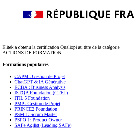
Elitek a obtenu la certification Qualiopi au titre de la catégorie
ACTIONS DE FORMATION.
Formations populaires
CAPM : Gestion de Projet
ChatGPT & IA Générative
ECBA : Business Analysis
ISTQB Foundation (CTFL)
ITIL 5 Foundation
PMP : Gestion de Projet
PRINCE2 Foundation
PSM I : Scrum Master
PSPO I : Product Owner
SAFe Agilist (Leading SAFe)