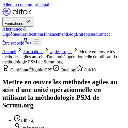
Aller au contenu principal
Formations
Alternance &
Diplômes
Certifications
Financement
Blog
Entreprises
Contact
Être rappelé
Accueil
Formations
agile-projets
Mettre en œuvre les
méthodes agiles au sein d'une unité opérationnelle en utilisant la
méthodologie PSM de Scrum.org
Certifiante
Éligible CPF
Qualiopi
8,4
/10
Mettre en œuvre les méthodes agiles au
sein d'une unité opérationnelle en
utilisant la méthodologie PSM de
Scrum.org
14h · 2j