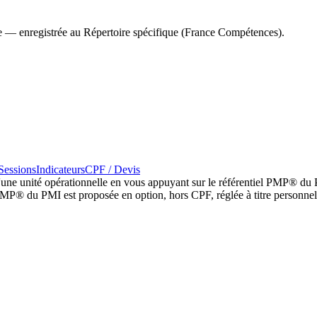
le — enregistrée au Répertoire spécifique (France Compétences).
Sessions
Indicateurs
CPF / Devis
d'une unité opérationnelle en vous appuyant sur le référentiel PMP® du
n PMP® du PMI est proposée en option, hors CPF, réglée à titre personne