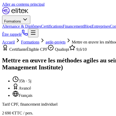
Aller au contenu principal
Formations
Alternance & Diplômes
Certifications
Financement
Blog
Entreprises
Con
Être rappelé
Accueil
Formations
agile-projets
Mettre en œuvre les méthod
Certifiante
Éligible CPF
Qualiopi
9,6
/10
Mettre en œuvre les méthodes agiles au sei
Management Institute)
35h · 5j
Avancé
Français
Tarif CPF, financement individuel
2 690
€
TTC / pers.