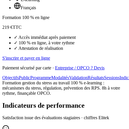
Français
Formation 100 % en ligne
219
€
TTC
✓ Accès immédiat après paiement
✓ 100 % en ligne, à votre rythme
✓ Attestation de réalisation
S'inscrire et payer en ligne
Paiement sécurisé par carte ·
Entreprise / OPCO ? Devis
Objectifs
Public
Programme
Modalités
Validation
Résultats
Sessions
Indic
Formation gestion du stress au travail 100 % e-learning :
mécanismes du stress, régulation, prévention des RPS. 8h à votre
rythme, finançable OPCO.
Indicateurs de performance
Satisfaction issue des évaluations stagiaires · chiffres Elitek