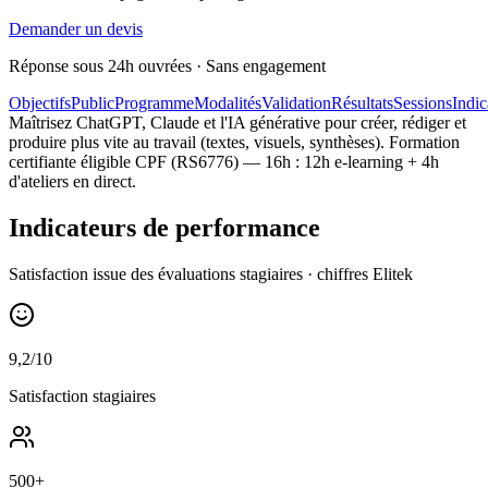
Demander un devis
Réponse sous 24h ouvrées · Sans engagement
Objectifs
Public
Programme
Modalités
Validation
Résultats
Sessions
Indic
Maîtrisez ChatGPT, Claude et l'IA générative pour créer, rédiger et
produire plus vite au travail (textes, visuels, synthèses). Formation
certifiante éligible CPF (RS6776) — 16h : 12h e-learning + 4h
d'ateliers en direct.
Indicateurs de performance
Satisfaction issue des évaluations stagiaires · chiffres Elitek
9,2/10
Satisfaction stagiaires
500+