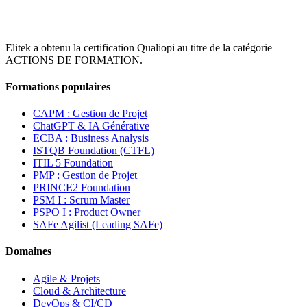
Elitek a obtenu la certification Qualiopi au titre de la catégorie
ACTIONS DE FORMATION.
Formations populaires
CAPM : Gestion de Projet
ChatGPT & IA Générative
ECBA : Business Analysis
ISTQB Foundation (CTFL)
ITIL 5 Foundation
PMP : Gestion de Projet
PRINCE2 Foundation
PSM I : Scrum Master
PSPO I : Product Owner
SAFe Agilist (Leading SAFe)
Domaines
Agile & Projets
Cloud & Architecture
DevOps & CI/CD