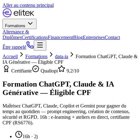
Aller au contenu principal
Formations
Alternance &
Diplômes
Certifications
Financement
Blog
Entreprises
Contact
Être rappelé
Accueil
Formations
data-ia
Formation ChatGPT, Claude &
IA Générative — Éligible CPF
Certifiante
Qualiopi
9,2
/10
Formation ChatGPT, Claude & IA
Générative — Éligible CPF
Maîtrisez ChatGPT, Claude, Copilot et Gemini pour gagner du
temps au quotidien — prompt engineering, création de contenus,
sécurité et RGPD. 16h : e-learning + ateliers en direct, certifiante
CPF (RS6776).
16h · 2j