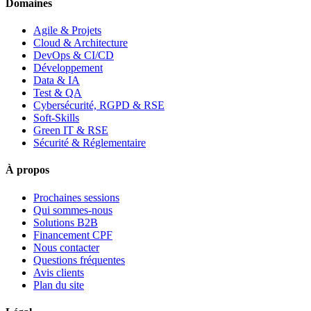
Domaines
Agile & Projets
Cloud & Architecture
DevOps & CI/CD
Développement
Data & IA
Test & QA
Cybersécurité, RGPD & RSE
Soft-Skills
Green IT & RSE
Sécurité & Réglementaire
À propos
Prochaines sessions
Qui sommes-nous
Solutions B2B
Financement CPF
Nous contacter
Questions fréquentes
Avis clients
Plan du site