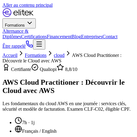
Aller au contenu principal
Formations
Alternance &
Diplômes
Certifications
Financement
Blog
Entreprises
Contact
Être rappelé
Accueil
Formations
cloud
AWS Cloud Practitioner :
Découvrir le Cloud avec AWS
Certifiante
Qualiopi
8,8
/10
AWS Cloud Practitioner : Découvrir le
Cloud avec AWS
Les fondamentaux du cloud AWS en une journée : services clés,
sécurité et modèle de facturation. Examen CLF-C02, éligible CPF.
7h · 1j
Français / English