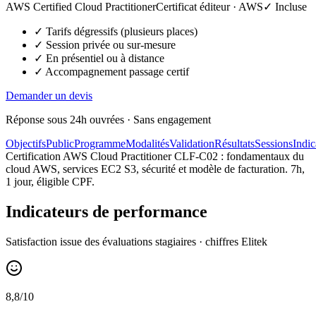
AWS Certified Cloud Practitioner
Certificat éditeur ·
AWS
✓ Incluse
✓ Tarifs dégressifs (plusieurs places)
✓ Session privée ou sur-mesure
✓ En présentiel ou à distance
✓ Accompagnement passage certif
Demander un devis
Réponse sous 24h ouvrées · Sans engagement
Objectifs
Public
Programme
Modalités
Validation
Résultats
Sessions
Indic
Certification AWS Cloud Practitioner CLF-C02 : fondamentaux du
cloud AWS, services EC2 S3, sécurité et modèle de facturation. 7h,
1 jour, éligible CPF.
Indicateurs de performance
Satisfaction issue des évaluations stagiaires · chiffres Elitek
8,8/10