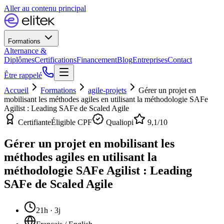
Aller au contenu principal
Formations
Alternance &
Diplômes
Certifications
Financement
Blog
Entreprises
Contact
Être rappelé
Accueil
Formations
agile-projets
Gérer un projet en
mobilisant les méthodes agiles en utilisant la méthodologie SAFe
Agilist : Leading SAFe de Scaled Agile
Certifiante
Éligible CPF
Qualiopi
9,1
/10
Gérer un projet en mobilisant les
méthodes agiles en utilisant la
méthodologie SAFe Agilist : Leading
SAFe de Scaled Agile
21h · 3j