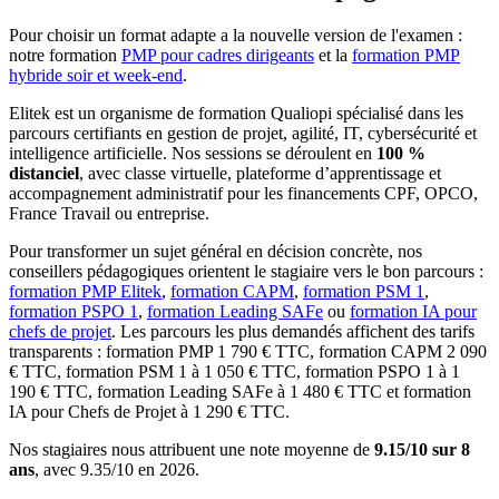
Pour choisir un format adapte a la nouvelle version de l'examen :
notre formation
PMP pour cadres dirigeants
et la
formation PMP
hybride soir et week-end
.
Elitek est un organisme de formation Qualiopi spécialisé dans les
parcours certifiants en gestion de projet, agilité, IT, cybersécurité et
intelligence artificielle. Nos sessions se déroulent en
100 %
distanciel
, avec classe virtuelle, plateforme d’apprentissage et
accompagnement administratif pour les financements CPF, OPCO,
France Travail ou entreprise.
Pour transformer un sujet général en décision concrète, nos
conseillers pédagogiques orientent le stagiaire vers le bon parcours :
formation PMP Elitek
,
formation CAPM
,
formation PSM 1
,
formation PSPO 1
,
formation Leading SAFe
ou
formation IA pour
chefs de projet
. Les parcours les plus demandés affichent des tarifs
transparents : formation PMP 1 790 € TTC, formation CAPM 2 090
€ TTC, formation PSM 1 à 1 050 € TTC, formation PSPO 1 à 1
190 € TTC, formation Leading SAFe à 1 480 € TTC et formation
IA pour Chefs de Projet à 1 290 € TTC.
Nos stagiaires nous attribuent une note moyenne de
9.15/10 sur 8
ans
, avec 9.35/10 en 2026.