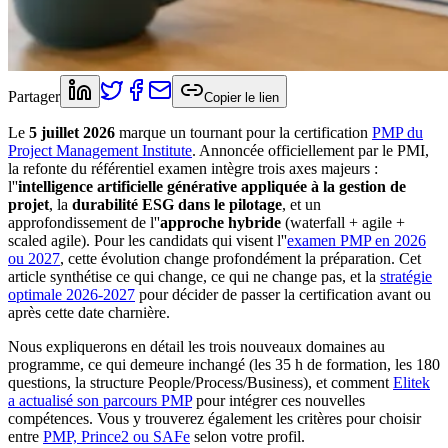
Partager
Copier le lien
Le
5 juillet 2026
marque un tournant pour la certification
PMP du
Project Management Institute
. Annoncée officiellement par le PMI,
la refonte du référentiel examen intègre trois axes majeurs :
l''
intelligence artificielle générative appliquée à la gestion de
projet
, la
durabilité ESG dans le pilotage
, et un
approfondissement de l''
approche hybride
(waterfall + agile +
scaled agile). Pour les candidats qui visent l''
examen PMP en 2026
ou 2027
, cette évolution change profondément la préparation. Cet
article synthétise ce qui change, ce qui ne change pas, et la
stratégie
optimale 2026-2027
pour décider de passer la certification avant ou
après cette date charnière.
Nous expliquerons en détail les trois nouveaux domaines au
programme, ce qui demeure inchangé (les 35 h de formation, les 180
questions, la structure People/Process/Business), et comment
Elitek
a actualisé son parcours PMP
pour intégrer ces nouvelles
compétences. Vous y trouverez également les critères pour choisir
entre
PMP, Prince2 ou SAFe
selon votre profil.