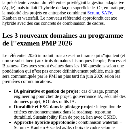
la précédente version du référentiel privilégiait la gestion adaptative
(Agile) mais traitait l''hybride de façon superficielle. Or, en pratique,
la majorité des projets en entreprise combinent
Scrum
,
SAFe
,
Kanban et waterfall. Le nouveau référentiel approfondit cet axe
hybride avec des cas concrets de combinaison de cadres.
Les 3 nouveaux domaines au programme
de l''examen PMP 2026
Le référentiel 2026 introduit trois axes structurants qui s''ajoutent (et
non se substituent) aux trois domaines historiques People, Process et
Business. Ces axes seront évalués dans les 180 questions selon une
pondération qui n''est pas encore définitivement publiée, mais qui
sera communiquée par le PMI au plus tard fin juin 2026 selon les
premières communications.
IA générative et gestion de projet
: cas d''usage, prompt
engineering pour chef de projet, gouvernance IA, sécurité des
données projet, ROI des outils IA.
Durabilité et ESG dans le pilotage projet
: intégration de
critères environnementaux dans la roadmap, reporting
durabilité, Sustainability Plan de projet, lien avec CSRD.
Approche hybride approfondie
: combinaison waterfall +
Scrum + Kanban + scaled agile, choix de cadre selon le