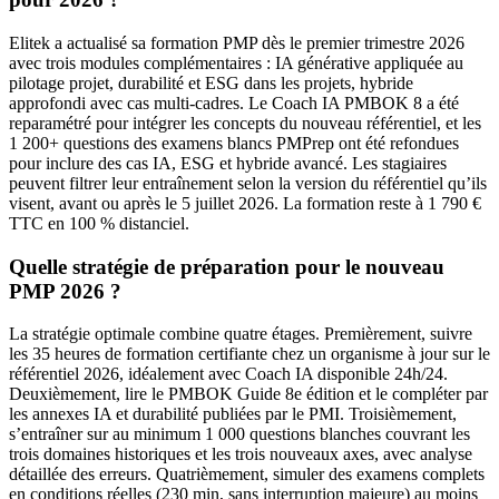
Elitek a actualisé sa formation PMP dès le premier trimestre 2026
avec trois modules complémentaires : IA générative appliquée au
pilotage projet, durabilité et ESG dans les projets, hybride
approfondi avec cas multi-cadres. Le Coach IA PMBOK 8 a été
reparamétré pour intégrer les concepts du nouveau référentiel, et les
1 200+ questions des examens blancs PMPrep ont été refondues
pour inclure des cas IA, ESG et hybride avancé. Les stagiaires
peuvent filtrer leur entraînement selon la version du référentiel qu’ils
visent, avant ou après le 5 juillet 2026. La formation reste à 1 790 €
TTC en 100 % distanciel.
Quelle stratégie de préparation pour le nouveau
PMP 2026 ?
La stratégie optimale combine quatre étages. Premièrement, suivre
les 35 heures de formation certifiante chez un organisme à jour sur le
référentiel 2026, idéalement avec Coach IA disponible 24h/24.
Deuxièmement, lire le PMBOK Guide 8e édition et le compléter par
les annexes IA et durabilité publiées par le PMI. Troisièmement,
s’entraîner sur au minimum 1 000 questions blanches couvrant les
trois domaines historiques et les trois nouveaux axes, avec analyse
détaillée des erreurs. Quatrièmement, simuler des examens complets
en conditions réelles (230 min, sans interruption majeure) au moins