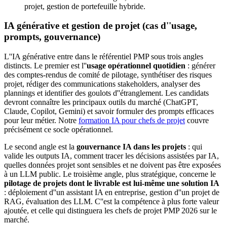
projet, gestion de portefeuille hybride.
IA générative et gestion de projet (cas d''usage,
prompts, gouvernance)
L''IA générative entre dans le référentiel PMP sous trois angles
distincts. Le premier est l''
usage opérationnel quotidien
: générer
des comptes-rendus de comité de pilotage, synthétiser des risques
projet, rédiger des communications stakeholders, analyser des
plannings et identifier des goulots d''étranglement. Les candidats
devront connaître les principaux outils du marché (ChatGPT,
Claude, Copilot, Gemini) et savoir formuler des prompts efficaces
pour leur métier. Notre
formation IA pour chefs de projet
couvre
précisément ce socle opérationnel.
Le second angle est la
gouvernance IA dans les projets
: qui
valide les outputs IA, comment tracer les décisions assistées par IA,
quelles données projet sont sensibles et ne doivent pas être exposées
à un LLM public. Le troisième angle, plus stratégique, concerne le
pilotage de projets dont le livrable est lui-même une solution IA
: déploiement d''un assistant IA en entreprise, gestion d''un projet de
RAG, évaluation des LLM. C''est la compétence à plus forte valeur
ajoutée, et celle qui distinguera les chefs de projet PMP 2026 sur le
marché.