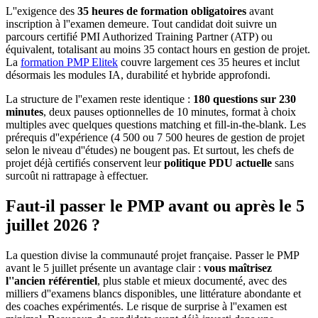
L''exigence des
35 heures de formation obligatoires
avant
inscription à l''examen demeure. Tout candidat doit suivre un
parcours certifié PMI Authorized Training Partner (ATP) ou
équivalent, totalisant au moins 35 contact hours en gestion de projet.
La
formation PMP Elitek
couvre largement ces 35 heures et inclut
désormais les modules IA, durabilité et hybride approfondi.
La structure de l''examen reste identique :
180 questions sur 230
minutes
, deux pauses optionnelles de 10 minutes, format à choix
multiples avec quelques questions matching et fill-in-the-blank. Les
prérequis d''expérience (4 500 ou 7 500 heures de gestion de projet
selon le niveau d''études) ne bougent pas. Et surtout, les chefs de
projet déjà certifiés conservent leur
politique PDU actuelle
sans
surcoût ni rattrapage à effectuer.
Faut-il passer le PMP avant ou après le 5
juillet 2026 ?
La question divise la communauté projet française. Passer le PMP
avant le 5 juillet présente un avantage clair :
vous maîtrisez
l''ancien référentiel
, plus stable et mieux documenté, avec des
milliers d''examens blancs disponibles, une littérature abondante et
des coaches expérimentés. Le risque de surprise à l''examen est