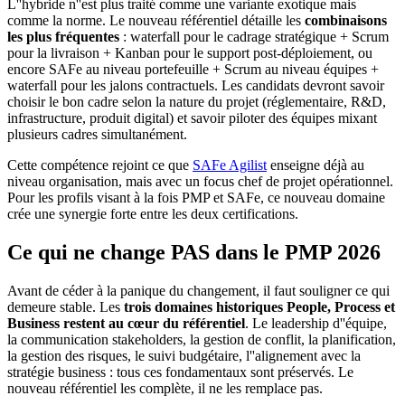
L''hybride n''est plus traité comme une variante exotique mais
comme la norme. Le nouveau référentiel détaille les
combinaisons
les plus fréquentes
: waterfall pour le cadrage stratégique + Scrum
pour la livraison + Kanban pour le support post-déploiement, ou
encore SAFe au niveau portefeuille + Scrum au niveau équipes +
waterfall pour les jalons contractuels. Les candidats devront savoir
choisir le bon cadre selon la nature du projet (réglementaire, R&D,
infrastructure, produit digital) et savoir piloter des équipes mixant
plusieurs cadres simultanément.
Cette compétence rejoint ce que
SAFe Agilist
enseigne déjà au
niveau organisation, mais avec un focus chef de projet opérationnel.
Pour les profils visant à la fois PMP et SAFe, ce nouveau domaine
crée une synergie forte entre les deux certifications.
Ce qui ne change PAS dans le PMP 2026
Avant de céder à la panique du changement, il faut souligner ce qui
demeure stable. Les
trois domaines historiques People, Process et
Business restent au cœur du référentiel
. Le leadership d''équipe,
la communication stakeholders, la gestion de conflit, la planification,
la gestion des risques, le suivi budgétaire, l''alignement avec la
stratégie business : tous ces fondamentaux sont préservés. Le
nouveau référentiel les complète, il ne les remplace pas.