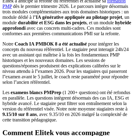
Elitek a anticipé la refonte du référentiel et actualisé sa
formation
PMP
dès le premier trimestre 2026. Le parcours intègre désormais
trois modules complémentaires aux trois domaines historiques : un
module dédié à l''
IA générative appliquée au pilotage projet
, un
module
durabilité et ESG dans les projets
, et un module
hybride
approfondi
avec cas concrets multi-cadres. Ces modules sont
conformes aux premières communications PMI sur la refonte.
Notre
Coach IA PMBOK 8 a été actualisé
pour intégrer les
concepts du nouveau référentiel. Le stagiaire peut interagir 24h/24
avec un assistant qui maîtrise à la fois les fondamentaux PMP
historiques et les nouveaux domaines. Les sessions de
questions/réponses produisent des explications calibrées sur le
niveau attendu à l''examen 2026. Pour les stagiaires qui passeront
l''examen avant le 5 juillet, le coach reste paramétré pour répondre
selon l''ancien référentiel.
Les
examens blancs PMPrep
(1 200+ questions) ont été refondus
en parallèle. Les questions intègrent désormais des cas IA, ESG et
hybride avancé. Le stagiaire peut filtrer son entraînement selon la
version du référentiel visée. Notre note moyenne stagiaires reste à
9.15/10 sur 8 ans
, avec 9.35/10 en 2026 malgré la complexité de
cette transition pédagogique.
Comment Elitek vous accompagne