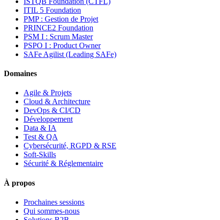
ISTQB Foundation (CTFL)
ITIL 5 Foundation
PMP : Gestion de Projet
PRINCE2 Foundation
PSM I : Scrum Master
PSPO I : Product Owner
SAFe Agilist (Leading SAFe)
Domaines
Agile & Projets
Cloud & Architecture
DevOps & CI/CD
Développement
Data & IA
Test & QA
Cybersécurité, RGPD & RSE
Soft-Skills
Sécurité & Réglementaire
À propos
Prochaines sessions
Qui sommes-nous
Solutions B2B