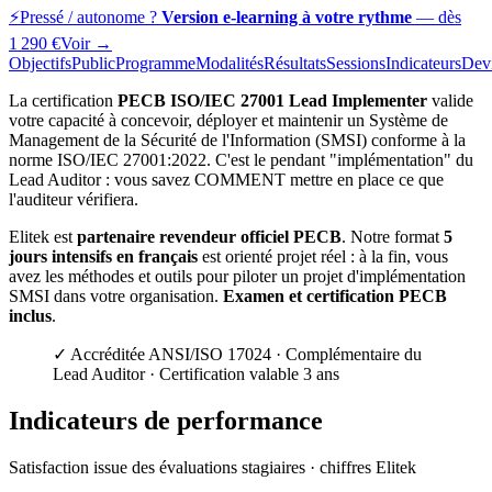
⚡
Pressé / autonome ?
Version e-learning à votre rythme
— dès
1 290
€
Voir →
Objectifs
Public
Programme
Modalités
Résultats
Sessions
Indicateurs
Dev
La certification
PECB ISO/IEC 27001 Lead Implementer
valide
votre capacité à concevoir, déployer et maintenir un Système de
Management de la Sécurité de l'Information (SMSI) conforme à la
norme ISO/IEC 27001:2022. C'est le pendant "implémentation" du
Lead Auditor : vous savez COMMENT mettre en place ce que
l'auditeur vérifiera.
Elitek est
partenaire revendeur officiel PECB
. Notre format
5
jours intensifs en français
est orienté projet réel : à la fin, vous
avez les méthodes et outils pour piloter un projet d'implémentation
SMSI dans votre organisation.
Examen et certification PECB
inclus
.
✓ Accréditée ANSI/ISO 17024 · Complémentaire du
Lead Auditor · Certification valable 3 ans
Indicateurs de performance
Satisfaction issue des évaluations stagiaires · chiffres Elitek