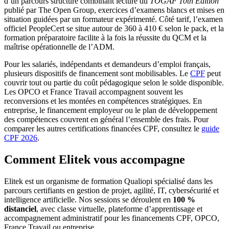
d’un parcours structuré combinant lecture du
TOGAF 10th Edition
publié par The Open Group, exercices d’examens blancs et mises en
situation guidées par un formateur expérimenté. Côté tarif, l’examen
officiel PeopleCert se situe autour de 360 à 410 € selon le pack, et la
formation préparatoire facilite à la fois la réussite du QCM et la
maîtrise opérationnelle de l’ADM.
Pour les salariés, indépendants et demandeurs d’emploi français,
plusieurs dispositifs de financement sont mobilisables. Le
CPF
peut
couvrir tout ou partie du coût pédagogique selon le solde disponible.
Les OPCO et France Travail accompagnent souvent les
reconversions et les montées en compétences stratégiques. En
entreprise, le financement employeur ou le plan de développement
des compétences couvrent en général l’ensemble des frais. Pour
comparer les autres certifications financées CPF, consultez le
guide
CPF 2026
.
Comment Elitek vous accompagne
Elitek est un organisme de formation Qualiopi spécialisé dans les
parcours certifiants en gestion de projet, agilité, IT, cybersécurité et
intelligence artificielle. Nos sessions se déroulent en
100 %
distanciel
, avec classe virtuelle, plateforme d’apprentissage et
accompagnement administratif pour les financements CPF, OPCO,
France Travail ou entreprise.