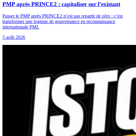
PMP après PRINCE2 : capitaliser sur l’existant
Passer le PMP après PRINCE2 n’est pas repartir de zéro : c’est
transformer une logique de gouvernance en reconnaissance
internationale PMI.
5 août 2026