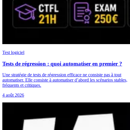
Test logiciel
Tests de régression : quoi automatiser en premier ?
Une stratégie de tests de régression efficace ne consiste pas à tout
automatiser. Elle consiste à automatiser d’abord les scénarios stables,
fréquents et critiques.
4 août 2026