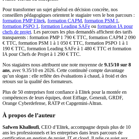
Pour transformer un sujet général en décision concrète, nos
conseillers pédagogiques orientent le stagiaire vers le bon parcours :
formation PMP Elitek
,
formation CAPM
,
formation PSM 1
,
formation PSPO 1
,
formation Leading SAFe
ou
formation IA pour
chefs de projet
. Les parcours les plus demandés affichent des tarifs
transparents : formation PMP 1 790 € TTC, formation CAPM 2 090
€ TTC, formation PSM 1 à 1 050 € TTC, formation PSPO 1 à 1
190 € TTC, formation Leading SAFe à 1 480 € TTC et formation
IA pour Chefs de Projet à 1 290 € TTC.
Nos stagiaires nous attribuent une note moyenne de
9.15/10 sur 8
ans
, avec 9.35/10 en 2026. Cette continuité compte davantage
qu’un slogan : elle reflète des évaluations à chaud, à froid et des
retours sur la qualité des formateurs.
Plus de 50 entreprises font confiance à Elitek pour la montée en
compétences de leurs équipes, dont Eiffage, Generali, GRDF,
Orange Cyberdefense, RATP et Capgemini-Altran.
À propos de l’auteur
Safwen Khalloufi
, CEO d’Elitek, accompagne depuis plus de 10
ans les professionnels et les entreprises dans leurs parcours de
certification en gestion de projet, IT et cloud. Il relie ce sujet aux