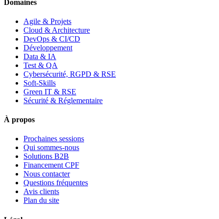
Domaines
Agile & Projets
Cloud & Architecture
DevOps & CI/CD
Développement
Data & IA
Test & QA
Cybersécurité, RGPD & RSE
Soft-Skills
Green IT & RSE
Sécurité & Réglementaire
À propos
Prochaines sessions
Qui sommes-nous
Solutions B2B
Financement CPF
Nous contacter
Questions fréquentes
Avis clients
Plan du site