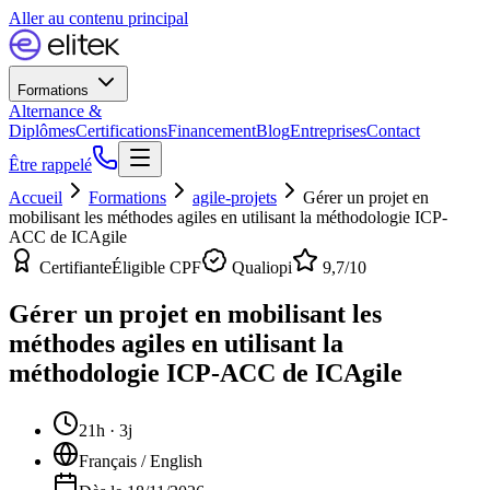
Aller au contenu principal
Formations
Alternance &
Diplômes
Certifications
Financement
Blog
Entreprises
Contact
Être rappelé
Accueil
Formations
agile-projets
Gérer un projet en
mobilisant les méthodes agiles en utilisant la méthodologie ICP-
ACC de ICAgile
Certifiante
Éligible CPF
Qualiopi
9,7
/10
Gérer un projet en mobilisant les
méthodes agiles en utilisant la
méthodologie ICP-ACC de ICAgile
21h · 3j
Français / English