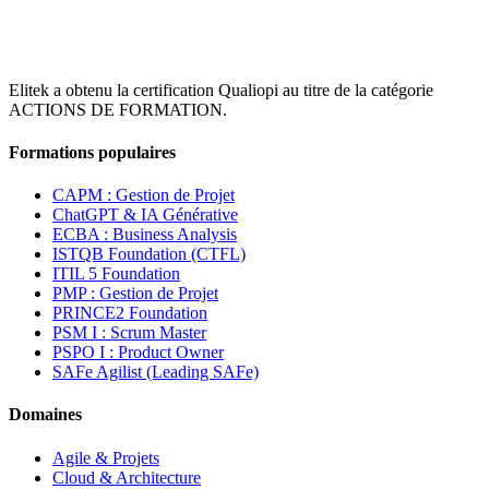
Elitek a obtenu la certification Qualiopi au titre de la catégorie
ACTIONS DE FORMATION.
Formations populaires
CAPM : Gestion de Projet
ChatGPT & IA Générative
ECBA : Business Analysis
ISTQB Foundation (CTFL)
ITIL 5 Foundation
PMP : Gestion de Projet
PRINCE2 Foundation
PSM I : Scrum Master
PSPO I : Product Owner
SAFe Agilist (Leading SAFe)
Domaines
Agile & Projets
Cloud & Architecture